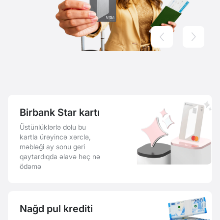
Birbank Star kartı
Üstünlüklərlə dolu bu
kartla ürəyincə xərclə,
məbləği ay sonu geri
qaytardıqda əlavə heç nə
ödəmə
Nağd pul krediti