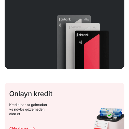
Onlayn kredit
Krediti banka gəlmədən
və növbə gözləmədən
əldə et