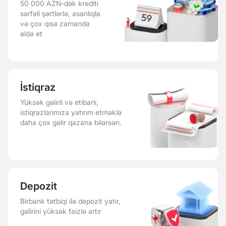
50 000 AZN-dək krediti
sərfəli şərtlərlə, asanlıqla
və çox qısa zamanda
əldə et
İstiqraz
Yüksək gəlirli və etibarlı,
istiqrazlarımıza yatırım etməklə
daha çox gəlir qazana bilərsən.
Depozit
Birbank tətbiqi ilə depozit yatır,
gəlirini yüksək faizlə artır