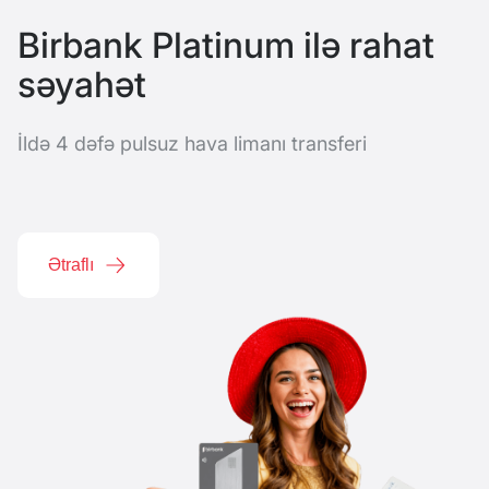
Birbank Platinum ilə rahat
səyahət
s
İldə 4 dəfə pulsuz hava limanı transferi
5
Ətraflı