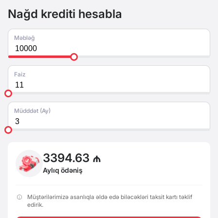
Nağd krediti hesabla
Məbləğ
Faiz
Müdddət (Ay)
3394.63 ₼
Aylıq ödəniş
Müştərilərimizə asanlıqla əldə edə biləcəkləri taksit kartı təklif
edirik.