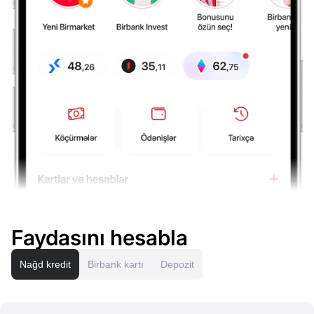
Faydasını hesabla
Nağd kredit
Birbank kartı
Depozit