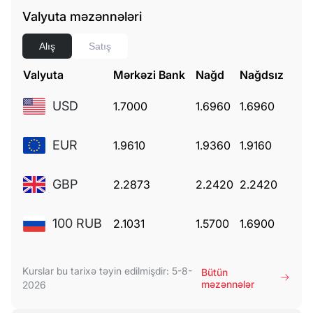
Valyuta məzənnələri
Alış
Satış
Valyuta
Mərkəzi Bank
Nağd
Nağdsız
USD
1.7000
1.6960
1.6960
EUR
1.9610
1.9360
1.9160
GBP
2.2873
2.2420
2.2420
100 RUB
2.1031
1.5700
1.6900
Kurslar bu tarixə təyin edilmişdir: 5-8-
Bütün
məzənnələr
2026