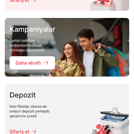
Sifariş et
Kampaniyalar
Sərfəli təklif və
endirimlərimizi vaxt
itirmədən dəyərləndir
Daha ətraflı
Depozit
İstər filialda, istərsə də
onlayn depozit yerləşdir,
qazancını çoxalt
Sifariş et