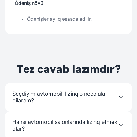
Ödəniş növü
Ödənişlər aylıq əsasda edilir.               
Tez cavab lazımdır?
Seçdiyim avtomobili lizinqlə necə ala
bilərəm?
Partnyor salonlardan birinə yaxınlaşıb avtomobili
Hansı avtomobil salonlarında lizinq etmək
seçirsiniz və salondakı nümayəndəyə müraciət
olar?
edirsiniz. Rəsmiləşdirmə elə yerindəcə həyata
keçirilir.