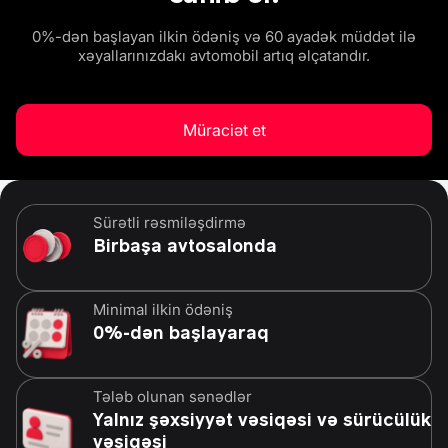
0%-dən başlayan ilkin ödəniş və 60 ayadək müddət ilə
xəyallarınızdakı avtomobil artıq əlçatandır.
Müraciət et
Sürətli rəsmiləşdirmə
Birbaşa avtosalonda
Minimal ilkin ödəniş
0%-dən başlayaraq
Tələb olunan sənədlər
Yalnız şəxsiyyət vəsiqəsi və sürücülük
vəsiqəsi