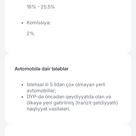
16% - 25.5%
Komissiya:
2%
Avtomobilə dair tələblər
İstehsal ili 5 ildən çox olmayan yerli 
avtomobillər;
DYP-də öncədən qeydiyyatda olan və 
ölkəyə yeni gətirilmiş (tranzit qetdiyyatlı) 
nəqliyyət vasitələri.