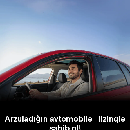
Arzuladığın avtomobilə lizinqlə
sahib ol!