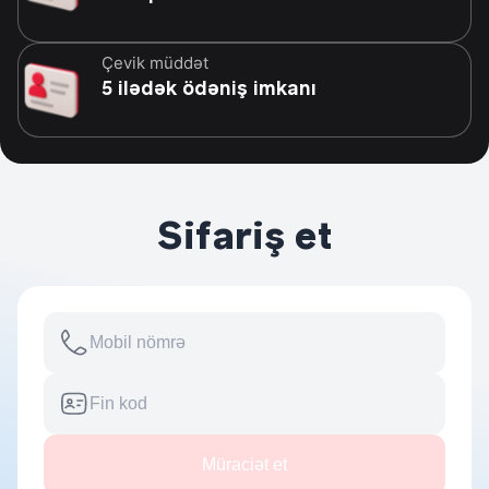
Çevik müddət
5 ilədək ödəniş imkanı
Sifariş et
Müraciət et