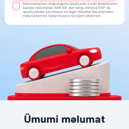
Məlumatlarımın doğruluğunu təsdiq edir, kredit öhdəliklərim
barədə məlumatları AKB KR-dən sorğu etməyə EHP-də
qeydiyyatdan keçirməyə və digər məlumat bazalarından
məlumatlarımın toplanmasına razılığımı bildirirəm.
Ümumi məlumat