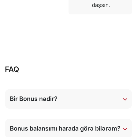
daşsın.
FAQ
Bir Bonus nədir?
Bonus balansımı harada görə bilərəm?