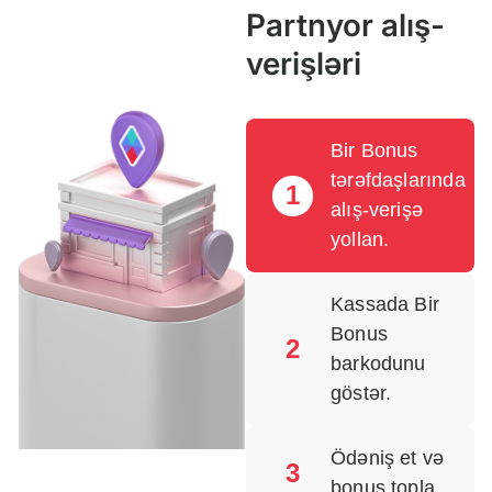
Partnyor alış-
verişləri
Bir Bonus
tərəfdaşlarında
1
alış-verişə
yollan.
Kassada Bir
Bonus
2
barkodunu
göstər.
Ödəniş et və
3
bonus topla.