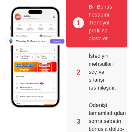
Bir Bonus
hesabını
1
Trendyol
profilinə
əlavə et.
İstədiyin
məhsulları
2
seç və
sifarişi
rəsmiləşdir.
Ödənişi
tamamladıqdan
3
sonra səbətin
bonusla dolub-