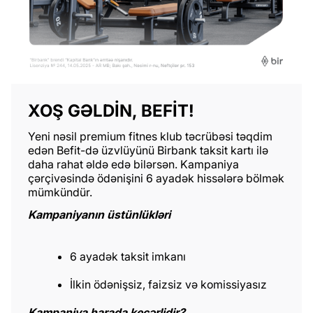
XOŞ GƏLDIN, BEFIT!
Yeni nəsil premium fitnes klub təcrübəsi təqdim
edən Befit-də üzvlüyünü Birbank taksit kartı ilə
daha rahat əldə edə bilərsən. Kampaniya
çərçivəsində ödənişini 6 ayadək hissələrə bölmək
mümkündür.
Kampaniyanın üstünlükləri
6 ayadək taksit imkanı
İlkin ödənişsiz, faizsiz və komissiyasız
Kampaniya harada keçərlidir?