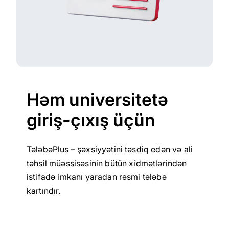
Həm universitetə
giriş-çıxış üçün
TələbəPlus – şəxsiyyətini təsdiq edən və ali
təhsil müəssisəsinin bütün xidmətlərindən
istifadə imkanı yaradan rəsmi tələbə
kartındır.