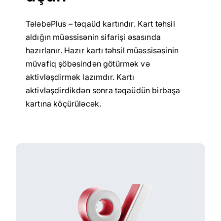
TələbəPlus – təqaüd kartındır. Kart təhsil
aldığın müəssisənin sifarişi əsasında
hazırlanır. Hazır kartı təhsil müəssisəsinin
müvafiq şöbəsindən götürmək və
aktivləşdirmək lazımdır. Kartı
aktivləşdirdikdən sonra təqaüdün birbaşa
kartına köçürüləcək.