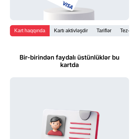
Kart haqqında
Kartı aktivləşdir
Tariflər
Tez-tez v
Bir-birindən faydalı üstünlüklər bu
kartda