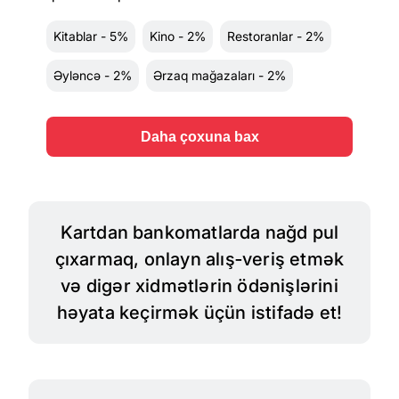
Kitablar - 5%
Kino - 2%
Restoranlar - 2%
Əyləncə - 2%
Ərzaq mağazaları - 2%
Daha çoxuna bax
Kartdan bankomatlarda nağd pul
çıxarmaq, onlayn alış‑veriş etmək
və digər xidmətlərin ödənişlərini
həyata keçirmək üçün istifadə et!