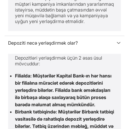
müştəri kampaniya imkanlarından yararlanmaq
istəyirsə, müddətin başa çatmasından əvvəl
yeni müqavilə bağlamalı və ya kampaniyaya
uyğun yeni yerləşdirmə etməlidir.
Depoziti necə yerləşdirmək olar?
Depozitləri yerləşdirmək üçün 2 əsas üsul
mövcuddur:
Filialda: Müştərilər Kapital Bank-ın hər hansı
bir filialına müraciət edərək depozitlərini
yerləşdirə bilərlər. Filialda bank əməkdaşları
ilə birbaşa əlaqə saxlayaraq bütün proses
barədə məlumat almaq mümkündür.
Birbank tətbiqində: Müştərilər Birbank tətbiqi
vasitəsilə də rahatlıqla depozit yerləşdirə
bilərlər. Tətbiq üzərindən məbləğ, müddət və