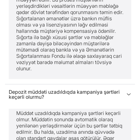
yerləşdirdikləri vəsaitlərin müəyyən məbləğə
qədər dövlət tərəfindən qorunmasını təmin edir.
Sığortalanan əmanətlər üzrə bankın müflis
olması və ya lisenziyasının ləğv edilməsi
hallarında müştəriyə kompensasiya ödənilir.
Sığorta ilə bağlı xüsusi şərtlər və məbləğlər
zamanla dəyişə biləcəyindən müştərilərə
mütəmadi olaraq bankla və ya Əmanətlərin
Sığortalanması Fondu ilə əlaqə saxlayaraq cari
vəziyyət barədə məlumat almaları tövsiyə
olunur.
Depozit müddəti uzadıldıqda kampaniya şərtləri
keçərli olurmu?
Müddət uzadıldıqda kampaniya şərtləri keçərli
olmur. Müddətin sonunda avtomatik olaraq
yenilənən yerləşdirmələr üçün bu şərtlər tətbiq
edilmir. Bu halda, uzadılma anında qüvvədə
olan standart qaydalar əsas götürülür. Əgər