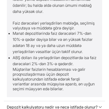
ödənilir; bu halda əldə olunan ümumi məbləğ
daha yüksək olur.
Faiz dərəcələri yerləşdirilən məbləğə, seçilmiş
valyutaya və müddətə görə dəyişir.
Manat depozitlərində faiz dərəcələri 7%-dən
10%-ə qədər dəyişə bilər və ən yüksək faizlər
adətən 18 ay və ya daha uzun müddətə
yerləşdirilən vəsaitlər üçün təklif olunur.
ABŞ dolları ilə yerləşdirilən depozitlərdə isə faiz
dərəcələri 2%-dən 3%-ə qədərdir.
Müştərilər faizlərin hesablanması və gəlir
proqnozlaşdırması üçün depozit
kalkulyatorundan istifadə edərək fərqli
variantlar arasında müqayisə aparıb, ən uyğun
seçimi müəyyən edə bilərlər.
Depozit kalkulyatoru nədir və necə istifadə olunur?