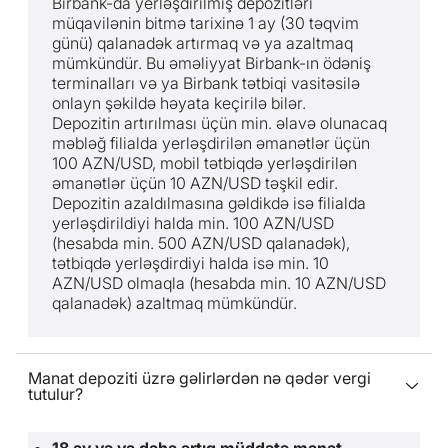
Birbank-da yerləşdirilmiş depozitləri
müqavilənin bitmə tarixinə 1 ay (30 təqvim
günü) qalanadək artırmaq və ya azaltmaq
mümkündür. Bu əməliyyat Birbank-ın ödəniş
terminalları və ya Birbank tətbiqi vasitəsilə
onlayn şəkildə həyata keçirilə bilər.
Depozitin artırılması üçün min. əlavə olunacaq
məbləğ filialda yerləşdirilən əmanətlər üçün
100 AZN/USD, mobil tətbiqdə yerləşdirilən
əmanətlər üçün 10 AZN/USD təşkil edir.
Depozitin azaldılmasına gəldikdə isə filialda
yerləşdirildiyi halda min. 100 AZN/USD
(hesabda min. 500 AZN/USD qalanadək),
tətbiqdə yerləşdirdiyi halda isə min. 10
AZN/USD olmaqla (hesabda min. 10 AZN/USD
qalanadək) azaltmaq mümkündür.
Manat depoziti üzrə gəlirlərdən nə qədər vergi
tutulur?
18 ay və ya daha artıq müddətə manat