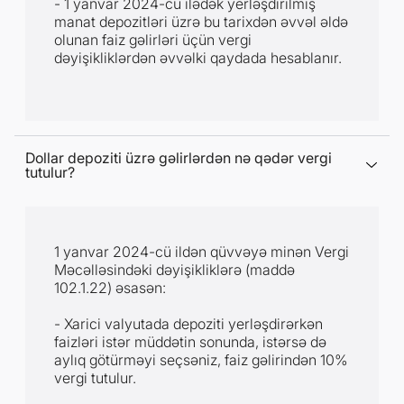
- 1 yanvar 2024-cü ilədək yerləşdirilmiş
manat depozitləri üzrə bu tarixdən əvvəl əldə
olunan faiz gəlirləri üçün vergi
dəyişikliklərdən əvvəlki qaydada hesablanır.
Dollar depoziti üzrə gəlirlərdən nə qədər vergi
tutulur?
1 yanvar 2024-cü ildən qüvvəyə minən Vergi
Məcəlləsindəki dəyişikliklərə (maddə
102.1.22) əsasən:
- Xarici valyutada depoziti yerləşdirərkən
faizləri istər müddətin sonunda, istərsə də
aylıq götürməyi seçsəniz, faiz gəlirindən 10%
vergi tutulur.