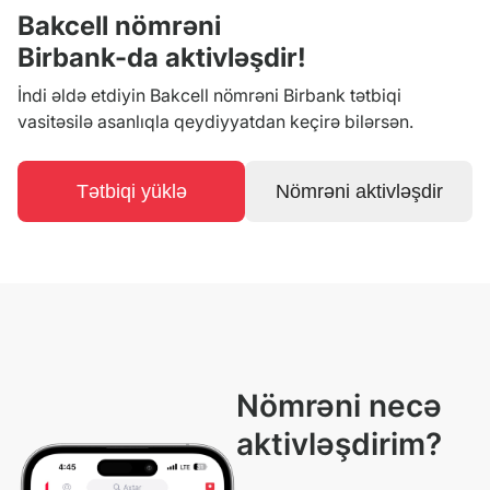
Bakcell nömrəni
Birbank-da aktivləşdir!
İndi əldə etdiyin Bakcell nömrəni Birbank tətbiqi
vasitəsilə asanlıqla qeydiyyatdan keçirə bilərsən.
Tətbiqi yüklə
Nömrəni aktivləşdir
Nömrəni necə
aktivləşdirim?