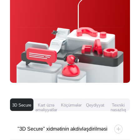
3D Secure
Kart üzrə
Köçürmələr
Qeydiyyat
Texniki
əməliyyatlar
nasazlıq
"3D Secure" xidmətinin akdivləşdirilməsi
1. Əsas səhifədən "3D Secure" xidmətini