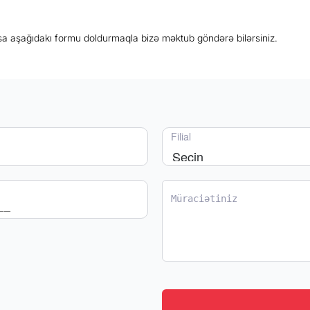
rsa aşağıdakı formu doldurmaqla bizə məktub göndərə bilərsiniz.
Filial
Seçin