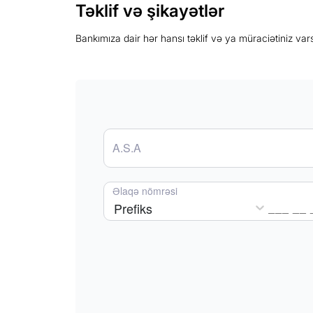
Təklif və şikayətlər
Bankımıza dair hər hansı təklif və ya müraciətiniz va
A.S.A
Əlaqə nömrəsi
Prefiks