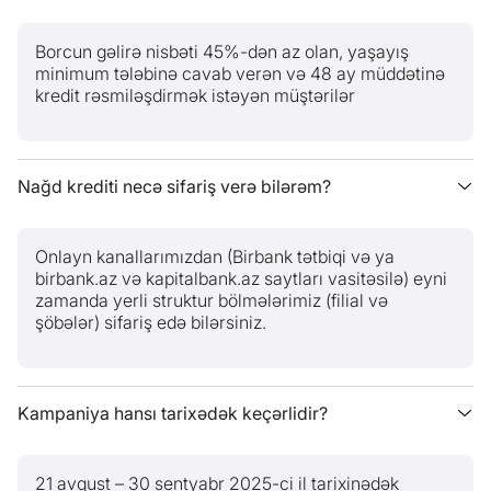
Borcun gəlirə nisbəti 45%-dən az olan, yaşayış
minimum tələbinə cavab verən və 48 ay müddətinə
kredit rəsmiləşdirmək istəyən müştərilər
Nağd krediti necə sifariş verə bilərəm?
Onlayn kanallarımızdan (Birbank tətbiqi və ya
birbank.az və kapitalbank.az saytları vasitəsilə) eyni
zamanda yerli struktur bölmələrimiz (filial və
şöbələr) sifariş edə bilərsiniz.
Kampaniya hansı tarixədək keçərlidir?
21 avqust – 30 sentyabr 2025-ci il tarixinədək