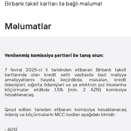
Birbank taksit kartları ilə bağlı məlumat
Məlumatlar
Yenilənmiş komissiya şərtləri ilə tanış olun:
7 fevral 2025-ci il tarixindən etibarən Birbank taksit
kartlarında olan kredit xətti vasitəsilə bəzi maliyyə
əməliyyatlarını həyata keçirdikdə, məsələn, kredit
ödənişləri, sığorta ödənişləri və ya elektron pul kisələrinə
köçürmələr etdikdə 1.5% (min. 2 AZN) komissiya
hesablanacaq.
Qeyd edilən tarixdən etibarən komissiya hesablanacaq
ödəniş və köçürmələrin MCC kodları aşağıdakı kimidir:
- 6012