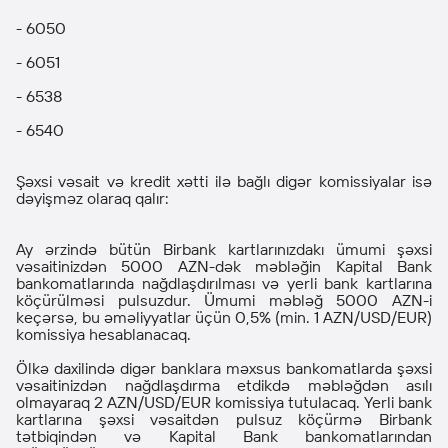
- 6050
- 6051
- 6538
- 6540
Şəxsi vəsait və kredit xətti ilə bağlı digər komissiyalar isə
dəyişməz olaraq qalır:
Ay ərzində bütün Birbank kartlarınızdakı ümumi şəxsi
vəsaitinizdən 5000 AZN-dək məbləğin Kapital Bank
bankomatlarında nağdlaşdırılması və yerli bank kartlarına
köçürülməsi pulsuzdur. Ümumi məbləğ 5000 AZN-i
keçərsə, bu əməliyyatlar üçün 0,5% (min. 1 AZN/USD/EUR)
komissiya hesablanacaq.
Ölkə daxilində digər banklara məxsus bankomatlarda şəxsi
vəsaitinizdən nağdlaşdırma etdikdə məbləğdən asılı
olmayaraq 2 AZN/USD/EUR komissiya tutulacaq. Yerli bank
kartlarına şəxsi vəsaitdən pulsuz köçürmə Birbank
tətbiqindən və Kapital Bank bankomatlarından