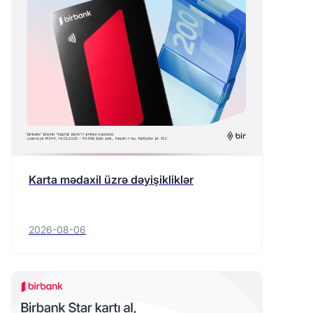
Karta mədaxil üzrə dəyişikliklər
2026-08-06