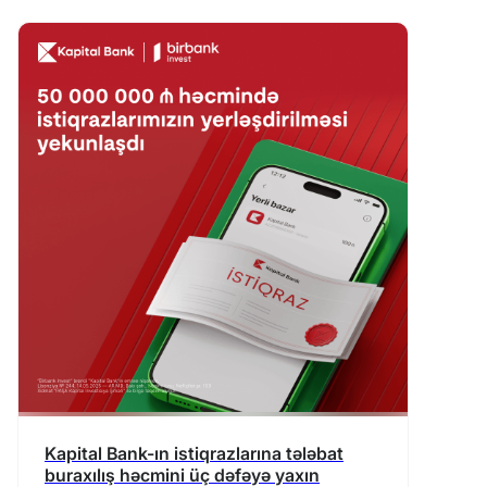
Kapital Bank-ın istiqrazlarına tələbat
buraxılış həcmini üç dəfəyə yaxın