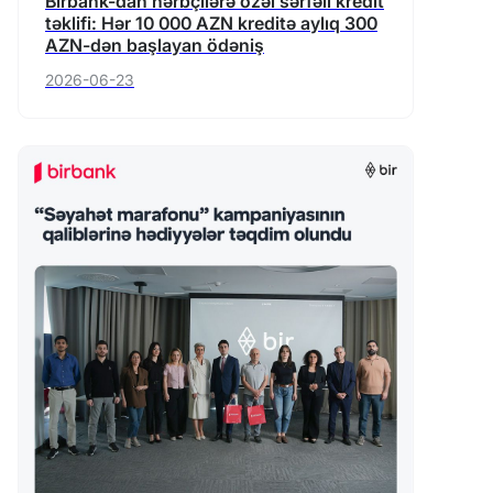
Birbank-dan hərbçilərə özəl sərfəli kredit
təklifi: Hər 10 000 AZN kreditə aylıq 300
AZN-dən başlayan ödəniş
2026-06-23