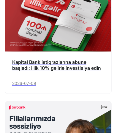
Kapital Bank istiqrazlarına abunə
başladı: illik 10% gəlirlə investisiya edin
2026-07-09