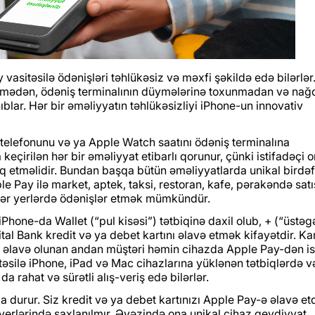
 vasitəsilə ödənişləri təhlükəsiz və məxfi şəkildə edə bilərlər
türmədən, ödəniş terminalının düymələrinə toxunmadan və nağ
lar. Hər bir əməliyyatın təhlükəsizliyi iPhone-un innovativ
telefonunu və ya Apple Watch saatını ödəniş terminalına
keçirilən hər bir əməliyyat etibarlı qorunur, çünki istifadəçi 
diq etməlidir. Bundan başqa bütün əməliyyatlarda unikal birdəf
le Pay ilə market, aptek, taksi, restoran, kafe, pərakəndə satı
igər yerlərdə ödənişlər etmək mümkündür.
one-da Wallet (“pul kisəsi”) tətbiqinə daxil olub, + (“üstəgə
tal Bank kredit və ya debet kartını əlavə etmək kifayətdir. Ka
 əlavə olunan andan müştəri həmin cihazda Apple Pay-dən is
təsilə iPhone, iPad və Mac cihazlarına yüklənən tətbiqlərdə v
a rahat və sürətli alış-veriş edə bilərlər.
a durur. Siz kredit və ya debet kartınızı Apple Pay-ə əlavə et
verlərində saxlanılmır. Əvəzində ona unikal cihaz qeydiyyat