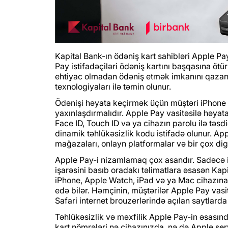
Kapital Bank-ın ödəniş kart sahibləri Apple Pay
Pay istifadəçiləri ödəniş kartını başqasına ö
ehtiyac olmadan ödəniş etmək imkanını qazanıb
texnologiyaları ilə təmin olunur.
Ödənişi həyata keçirmək üçün müştəri iPhone 
yaxınlaşdırmalıdır. Apple Pay vasitəsilə həyata 
Face ID, Touch ID və ya cihazın parolu ilə təs
dinamik təhlükəsizlik kodu istifadə olunur. App
mağazaları, onlayn platformalar və bir çox d
Apple Pay-i nizamlamaq çox asandır. Sadəcə iPh
işarəsini basıb oradakı təlimatlara əsasən Kapi
iPhone, Apple Watch, iPad və ya Mac cihazına
edə bilər. Həmçinin, müştərilər Apple Pay vasi
Safari internet brouzerlərində açılan saytlarda d
Təhlükəsizlik və məxfilik Apple Pay-in əsasınd
kart nömrələri nə cihazınızda, nə də Apple ser