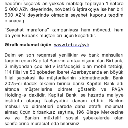
hədəfini seçərək ən yüksək məbləği toplayan 1 nəfərə
5 000 AZN dəyərində, növbəti 6 iştirakçıya isə hər biri
500 AZN dəyərində olmaqla səyahət kuponu təqdim
olunacaq.
“Səyahət marafonu” kampaniyası həm mövcud, həm
də yeni Birbank müştəriləri üçün keçərlidir.
Ətraflı məlumat üçün
:
www.b-b.az/syh
Daim ən son rəqəmsal yeniliklər və bank məhsulları
təqdim edən Kapital Bank-ın əmtəə nişanı olan Birbank,
3 milyondan çox aktiv istifadəçisi olan mobil tətbiqi,
114 filial və 53 şöbədən ibarət Azərbaycanda ən böyük
filial şəbəkəsi ilə müştərilərinin xidmətindədir. Bank
2025-ci ilədək ölkənin birinci bankı Kapital Bank adı
altında müştərilərinə xidmət göstərib və PAŞA
Holding-ə daxildir. Kapital Bank isə hazırda maliyyə
institutu olaraq fəaliyyətini davam etdirir. Bankın
məhsul və xidmətləri barədə daha ətraflı məlumat
almaq üçün
birbank.az
saytına, 196 Əlaqə Mərkəzinə
və ya Bankın müxtəlif sosial şəbəkələrdə olan
səhifələrinə müraciət edə bilərsiniz.