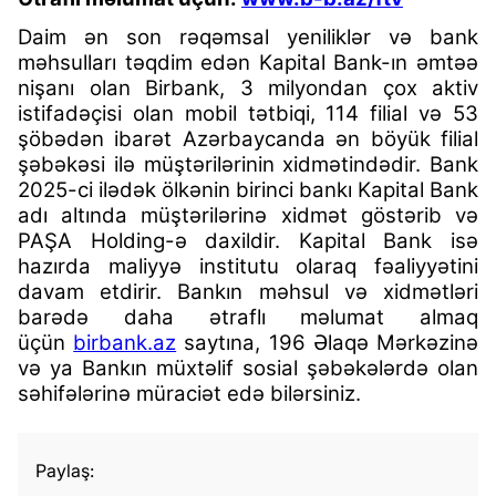
Daim ən son rəqəmsal yeniliklər və bank
məhsulları təqdim edən Kapital Bank-ın əmtəə
nişanı olan Birbank, 3 milyondan çox aktiv
istifadəçisi olan mobil tətbiqi, 114 filial və 53
şöbədən ibarət Azərbaycanda ən böyük filial
şəbəkəsi ilə müştərilərinin xidmətindədir. Bank
2025-ci ilədək ölkənin birinci bankı Kapital Bank
adı altında müştərilərinə xidmət göstərib və
PAŞA Holding-ə daxildir. Kapital Bank isə
hazırda maliyyə institutu olaraq fəaliyyətini
davam etdirir. Bankın məhsul və xidmətləri
barədə daha ətraflı məlumat almaq
üçün
birbank.az
saytına, 196 Əlaqə Mərkəzinə
və ya Bankın müxtəlif sosial şəbəkələrdə olan
səhifələrinə müraciət edə bilərsiniz.
Paylaş: