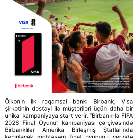
Ölkənin ilk rəqəmsal bankı Birbank, Visa
şirkətinin dəstəyi ilə müştəriləri üçün daha bir
unikal kampaniyaya start verir. “Birbank-la FIFA
2026 Final Oyunu” kampaniyası çərçivəsində
Birbanklılar Amerika Birləşmiş Ştatlarında
keçiriləcək möhtəşəm final oyununu yerində