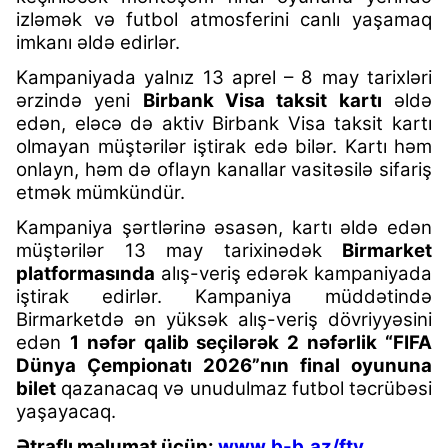
izləmək və futbol atmosferini canlı yaşamaq
imkanı əldə edirlər.
Kampaniyada yalnız 13 aprel – 8 may tarixləri
ərzində yeni
Birbank Visa taksit kartı
əldə
edən, eləcə də aktiv Birbank Visa taksit kartı
olmayan müştərilər iştirak edə bilər. Kartı həm
onlayn, həm də oflayn kanallar vasitəsilə sifariş
etmək mümkündür.
Kampaniya şərtlərinə əsasən, kartı əldə edən
müştərilər 13 may tarixinədək
Birmarket
platformasında
alış-veriş edərək kampaniyada
iştirak edirlər. Kampaniya müddətində
Birmarketdə ən yüksək alış-veriş dövriyyəsini
edən
1 nəfər qalib seçilərək 2 nəfərlik “FIFA
Dünya Çempionatı 2026”nın final oyununa
bilet
qazanacaq və unudulmaz futbol təcrübəsi
yaşayacaq.
Ətraflı məlumat üçün:
www.b-b.az/ftv