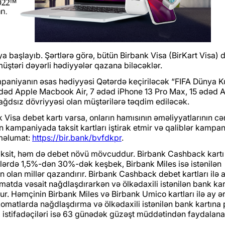
a başlayıb. Şərtlərə görə, bütün Birbank Visa (BirKart Visa) 
müştəri dəyərli hədiyyələr qazana biləcəklər.
ampaniyanın əsas hədiyyəsi Qətərdə keçiriləcək “FIFA Dünya 
dəd Apple Macbook Air, 7 ədəd iPhone 13 Pro Max, 15 ədəd 
ğdsız dövriyyəsi olan müştərilərə təqdim ediləcək.
 Visa debet kartı varsa, onların hamısının əməliyyatlarının c
ən kampaniyada taksit kartları iştirak etmir və qaliblər kampa
 məlumat:
https://bir.bank/bvfdkpr
.
taksit, həm də debet növü mövcuddur. Birbank Cashback kartı
lərdə 1,5%-dən 30%-dək keşbek, Birbank Miles isə istənilən
n olan millər qazandırır. Birbank Cashback debet kartları ilə 
atda vəsait nağdlaşdırarkən və ölkədaxili istənilən bank kar
ur. Həmçinin Birbank Miles və Birbank Umico kartları ilə ay ə
atlarda nağdlaşdırma və ölkədaxili istənilən bank kartına 
tı istifadəçiləri isə 63 günədək güzəşt müddətindən faydalana