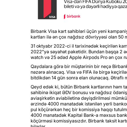
Birbank Visa kart sahibləri üçün yeni kampaniy
kartları ilə ən çox nağdsız dövriyyəsi olan 50 
31 oktyabr 2022-ci il tarixinədək keçirilən k
2022”yə səyahət paketidir. Bundan başqa 2 ə
watch və 25 ədəd Apple Airpods Pro ən çox na
Qaydalara görə bir müştərinin bir neçə Birbank
nəzərə alınacaq. Visa və FIFA ilə birgə keçiril
bitdikdən 14 gün sonra elan olunacaq. Ətraflı
Qeyd edək ki, bütün Birbank kartlarının həm 
sahibinə ikiqat ƏDV bonusu və nağdsız ödəniş
aviaşirkətin aviabiletinə dəyişdirilməsi mümkü
ərzində 4000 manatadək istənilən yerli bankom
pul köçürərkən heç bir komissiya haqqı tutulm
4000 manatadək Kapital Bank-a məxsus bankom
köçürməsi komissiyasızdır. Birbank taksit kar
bilərlər.