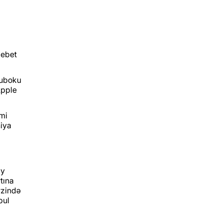
debet
Kuboku
Apple
əmi
niya
ay
tına
rzində
pul