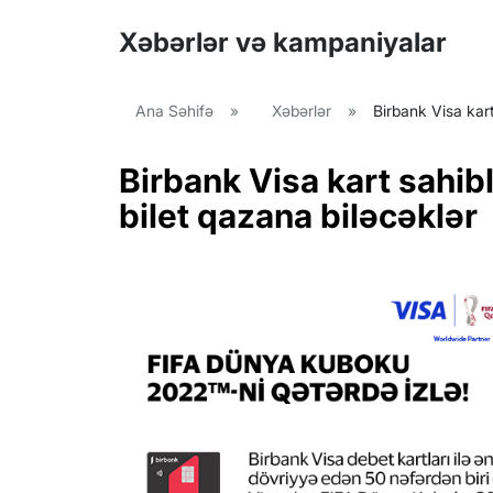
Xəbərlər və kampaniyalar
Ana Səhifə
»
Xəbərlər
»
Birbank Visa kar
Birbank Visa kart sahi
bilet qazana biləcəklər