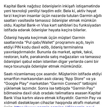
Kapital Bank nağdsız ödənişlərin inkişafı istiqamətində
yeni texnoloji yeniliyi təqdim edir. Belə ki, aktiv həyat
tərzi keçirən insanlar üçün nəzərdə tutulan Garmin ağıllı
saatları vasitəsilə təmassız ödənişlər etmək mümkün
oldu. Kapital Bank-ın Visa kart sahibləri bu funksiyadan
istifadə edərək ödənişlər həyata keçirə bilərlər.
Ödənişi həyata keçirmək üçün müştəri Garmin
saatlarında “Pul qabı/Wallet” proqramını açıb, təyin
etdiyi PIN kodu daxil edib, ödəniş terminalına
yaxınlaşdırmalıdır. Bununla da market, aptek, taksi,
restoran, kafe, pərakəndə satış mağazaları və təmassız
ödənişləri qəbul edən istənilən digər yerlərdə cəmi bir
neçə toxunuşla ödənişlər etmək mümkündür.
Saatı nizamlamaq çox asandır. Müştərinin istifadə etdiyi
smartfon markasından asılı olaraq “App Store” və ya
“Google Play” marketdən “Garmin Connect” tətbiqini
yükləmək lazımdır. Sonra isə tətbiqdə “Garmin Pay”
bölməsinə daxil olub oradakı təlimatlara əsasən Kapital
Bank Visa kartını əlavə etmək kifayətdir. Garmin Pay və
xidməti dəstəkləyən cihazlar haqqında ətraflı məlumat