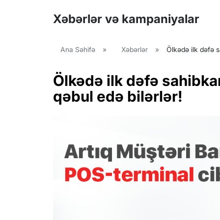
Xəbərlər və kampaniyalar
Ana Səhifə
»
Xəbərlər
»
Ölkədə ilk dəfə s
Ölkədə ilk dəfə sahibkar
qəbul edə bilərlər!