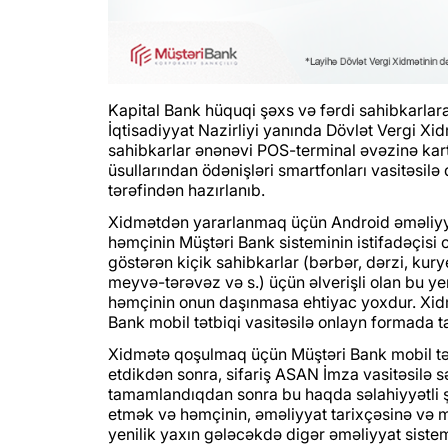
Kapital Bank hüquqi şəxs və fərdi sahibkarlar
İqtisadiyyat Nazirliyi yanında Dövlət Vergi Xidm
sahibkarlar ənənəvi POS-terminal əvəzinə kartl
üsullarından ödənişləri smartfonları vasitəsilə
tərəfindən hazırlanıb.
Xidmətdən yararlanmaq üçün Android əməliyy
həmçinin Müştəri Bank sisteminin istifadəçisi
göstərən kiçik sahibkarlar (bərbər, dərzi, kurye
meyvə-tərəvəz və s.) üçün əlverişli olan bu y
həmçinin onun daşınmasa ehtiyac yoxdur. Xidm
Bank mobil tətbiqi vasitəsilə onlayn formada 
Xidmətə qoşulmaq üçün Müştəri Bank mobil tətb
etdikdən sonra, sifariş ASAN İmza vasitəsilə s
tamamlandıqdan sonra bu haqda səlahiyyətli şə
etmək və həmçinin, əməliyyat tarixçəsinə və 
yenilik yaxın gələcəkdə digər əməliyyat sistem