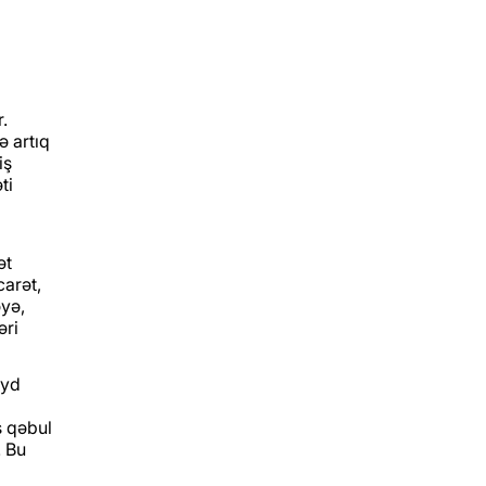
.
ə artıq
iş
ti
ət
carət,
əyə,
əri
eyd
ş qəbul
. Bu