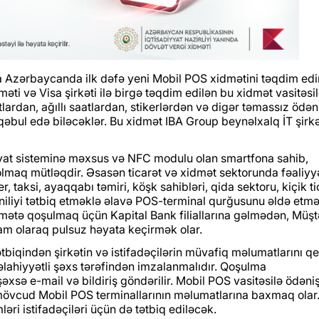
a Azərbaycanda ilk dəfə yeni Mobil POS xidmətini təqdim edir
əti və Visa şirkəti ilə birgə təqdim edilən bu xidmət vasitəsil
ardan, ağıllı saatlardan, stikerlərdən və digər təmassız ödən
 qəbul edə biləcəklər. Bu xidmət IBA Group beynəlxalq İT şirkə
at sisteminə məxsus və NFC modulu olan smartfona sahib,
 olmaq mütləqdir. Əsasən ticarət və xidmət sektorunda fəaliyy
r, taksi, ayaqqabı təmiri, köşk sahibləri, qida sektoru, kiçik ti
eniliyi tətbiq etməklə əlavə POS-terminal qurğusunu əldə etm
ətə qoşulmaq üçün Kapital Bank filiallarına gəlmədən, Müşt
tam olaraq pulsuz həyata keçirmək olar.
iqindən şirkətin və istifadəçilərin müvafiq məlumatlarını q
əlahiyyətli şəxs tərəfindən imzalanmalıdır. Qoşulma
xsə e-mail və bildiriş göndərilir. Mobil POS vasitəsilə ödəni
mövcud Mobil POS terminallarının məlumatlarına baxmaq olar
ləri istifadəçiləri üçün də tətbiq ediləcək.