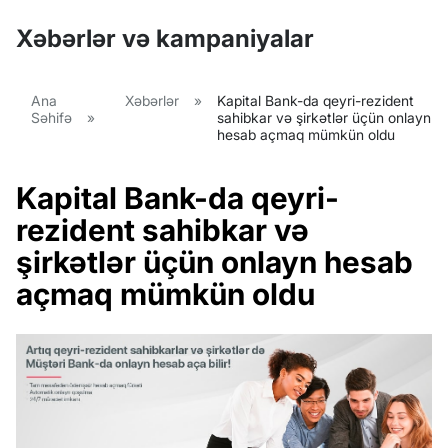
Xəbərlər və kampaniyalar
Ana
Xəbərlər
»
Kapital Bank-da qeyri-rezident
Səhifə
»
sahibkar və şirkətlər üçün onlayn
hesab açmaq mümkün oldu
Kapital Bank-da qeyri-
rezident sahibkar və
şirkətlər üçün onlayn hesab
açmaq mümkün oldu