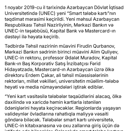
1 noyabr 2019-cu il tarixində Azərbaycan Dövlət İqtisad
Universitetində (UNEC) yeni “Smart tələbə kartı”nın
təqdimat mərasimi keçirildi. Yeni məhsul Azərbaycan
Respublikası Təhsil Nazirliyinin, Mərkəzi Bankın və
UNEC-in təşəbbüsü, Kapital Bank və Mastercard-ın
dəstəyi ilə həyata keçirib.
Tədbirdə Təhsil nazirinin müavini Firudin Qurbanov,
Mərkəzi Bankın sədrinin birinci müavini Alim Quliyev,
UNEC-in rektoru, professor Ədalət Muradov, Kapital
Bank-ın Baş Korporativ Satış İnzibatçısı Fərid
Hidayətzadə, Mastercard-ın Azərbaycan üzrə ölkə
direktoru Erdem Çakar, ali təhsil müəssisələrinin
rektorları, millət vəkilləri, universitetin müəllim-tələbə
heyəti və media nümayəndələri iştirak ediblər.
“Yeni kart vasitəsilə tələbələr təqaüdlərini alacaq, ölkə
daxilində və xaricdə həmin kartlarla istənilən
ödənişlərini həyata keçirəcəklər. Regionlarda yaşayan
valideynlər övladlarına rahatlıqla maliyyə vəsaiti
göndərə biləcək. Tələbələr smart kartı universitetə,
UNEC-in kitabxanasına və oxu zallarına giriş üçün də