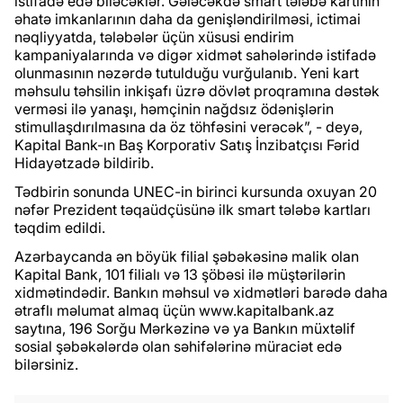
istifadə edə biləcəklər. Gələcəkdə smart tələbə kartının
əhatə imkanlarının daha da genişləndirilməsi, ictimai
nəqliyyatda, tələbələr üçün xüsusi endirim
kampaniyalarında və digər xidmət sahələrində istifadə
olunmasının nəzərdə tutulduğu vurğulanıb. Yeni kart
məhsulu təhsilin inkişafı üzrə dövlət proqramına dəstək
verməsi ilə yanaşı, həmçinin nağdsız ödənişlərin
stimullaşdırılmasına da öz töhfəsini verəcək”, - deyə,
Kapital Bank-ın Baş Korporativ Satış İnzibatçısı Fərid
Hidayətzadə bildirib.
Tədbirin sonunda UNEC-in birinci kursunda oxuyan 20
nəfər Prezident təqaüdçüsünə ilk smart tələbə kartları
təqdim edildi.
Azərbaycanda ən böyük filial şəbəkəsinə malik olan
Kapital Bank, 101 filialı və 13 şöbəsi ilə müştərilərin
xidmətindədir. Bankın məhsul və xidmətləri barədə daha
ətraflı məlumat almaq üçün www.kapitalbank.az
saytına, 196 Sorğu Mərkəzinə və ya Bankın müxtəlif
sosial şəbəkələrdə olan səhifələrinə müraciət edə
bilərsiniz.