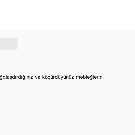
 nağdlaşdırdığınız və köçürdüyünüz məbləğlərin