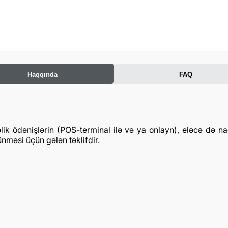
Haqqında
FAQ
dəfəlik ödənişlərin (POS-terminal ilə və ya onlayn), eləcə də
nməsi üçün gələn təklifdir.