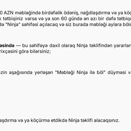
ı 20 AZN məbləğində birdəfəlik ödəniş, nağdlaşdırma və ya k
rbank tətbiqiniz varsa və ya son 60 gündə ən azı bir dəfə tətbiq
dikdə “Ninja” səhifəsi açılacaq və siz burada məbləği aylara böl
fəsində
— bu səhifəyə daxil olaraq Ninja təklifindən yararlan
rixçəsini görə bilərsiniz;
n aşağısında yerləşən "Məbləği Ninja ilə böl" düyməsi va
dlaşdırma və ya köçürmə etdikdə Ninja təklifi alacaqsınız.