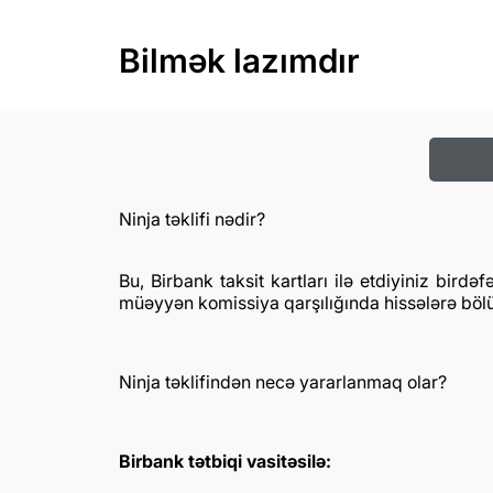
Bilmək lazımdır
Ninja təklifi nədir?
Bu, Birbank taksit kartları ilə etdiyiniz bir
müəyyən komissiya qarşılığında hissələrə bölü
Ninja təklifindən necə yararlanmaq olar?
Birbank tətbiqi vasitəsilə: