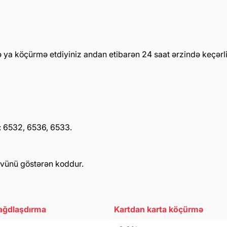
ə ya köçürmə etdiyiniz andan etibarən 24 saat ərzində keçərli 
: 6532, 6536, 6533.
övünü göstərən koddur.
ğdlaşdırma
Kartdan karta köçürmə