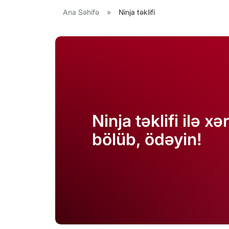
Ana Səhifə
»
Ninja təklifi
Ninja təklifi ilə xə
bölüb, ödəyin!