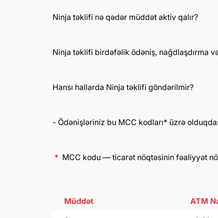
Ninja təklifi nə qədər müddət aktiv qalır?
Ninja təklifi birdəfəlik ödəniş, nağdlaşdırma v
Hansı hallarda Ninja təklifi göndərilmir?
- Ödənişləriniz bu MCC kodları* üzrə olduqda
*
MCC kodu — ticarət nöqtəsinin fəaliyyət n
Müddət
ATM Na