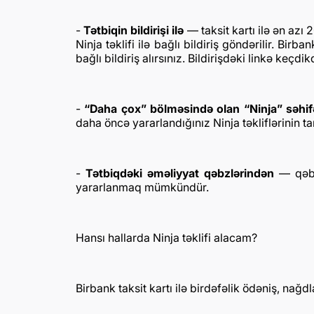
-
Tətbiqin bildirişi ilə
— taksit kartı ilə ən az
Ninja təklifi ilə bağlı bildiriş göndərilir. Bi
bağlı bildiriş alırsınız. Bildirişdəki linkə keç
-
“Daha çox” bölməsində olan “Ninja” səhi
daha öncə yararlandığınız Ninja təkliflərinin ta
-
Tətbiqdəki əməliyyat qəbzlərindən
— qəbzi
yararlanmaq mümkündür.
Hansı hallarda Ninja təklifi alacam?
Birbank taksit kartı ilə birdəfəlik ödəniş, nağ