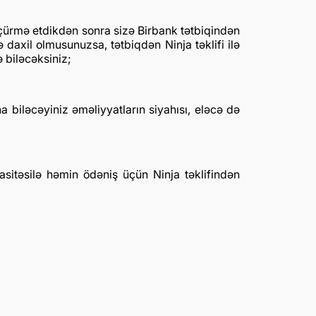
öçürmə etdikdən sonra sizə Birbank tətbiqindən
ə daxil olmusunuzsa, tətbiqdən Ninja təklifi ilə
ə biləcəksiniz;
a biləcəyiniz əməliyyatların siyahısı, eləcə də
sitəsilə həmin ödəniş üçün Ninja təklifindən