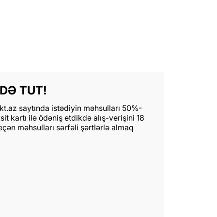
DƏ TUT!
t.az saytında istədiyin məhsulları 50%-
t kartı ilə ödəniş etdikdə alış-verişini 18
n məhsulları sərfəli şərtlərlə almaq