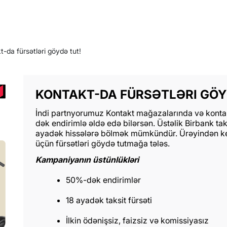
t-da fürsətləri göydə tut!
KONTAKT-DA FÜRSƏTLƏRI GÖY
İndi partnyorumuz Kontakt mağazalarında və kontak
dək endirimlə əldə edə bilərsən. Üstəlik Birbank taksi
ayadək hissələrə bölmək mümkündür. Ürəyindən keçə
üçün fürsətləri göydə tutmağa tələs.
Kampaniyanın üstünlükləri
50%-dək endirimlər
18 ayadək taksit fürsəti
İlkin ödənişsiz, faizsiz və komissiyasız