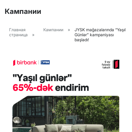
Кампании
Главная
Кампании
»
JYSK mağazalarında “Yaşıl
страница
»
Günlər” kampaniyası
başladı!