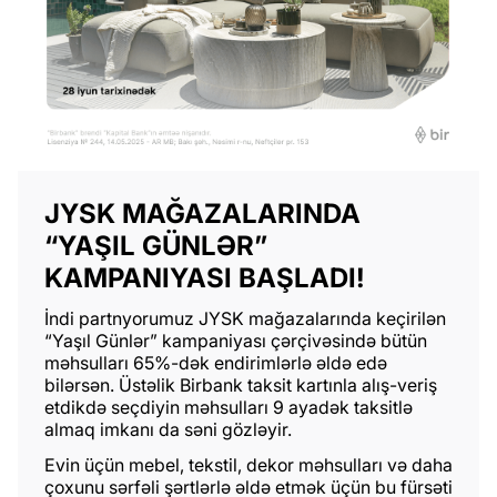
JYSK MAĞAZALARINDA
“YAŞIL GÜNLƏR”
KAMPANIYASI BAŞLADI!
İndi partnyorumuz JYSK mağazalarında keçirilən
“Yaşıl Günlər” kampaniyası çərçivəsində bütün
məhsulları 65%-dək endirimlərlə əldə edə
bilərsən. Üstəlik Birbank taksit kartınla alış-veriş
etdikdə seçdiyin məhsulları 9 ayadək taksitlə
almaq imkanı da səni gözləyir.
Evin üçün mebel, tekstil, dekor məhsulları və daha
çoxunu sərfəli şərtlərlə əldə etmək üçün bu fürsəti