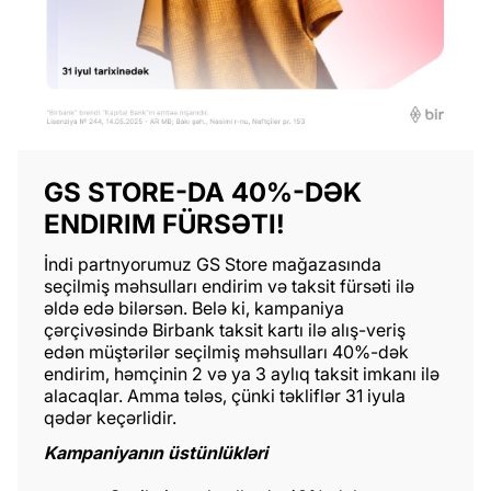
GS STORE-DA 40%-DƏK
ENDIRIM FÜRSƏTI!
İndi partnyorumuz GS Store mağazasında
seçilmiş məhsulları endirim və taksit fürsəti ilə
əldə edə bilərsən. Belə ki, kampaniya
çərçivəsində Birbank taksit kartı ilə alış-veriş
edən müştərilər seçilmiş məhsulları 40%-dək
endirim, həmçinin 2 və ya 3 aylıq taksit imkanı ilə
alacaqlar. Amma tələs, çünki təkliflər 31 iyula
qədər keçərlidir.
Kampaniyanın üstünlükləri