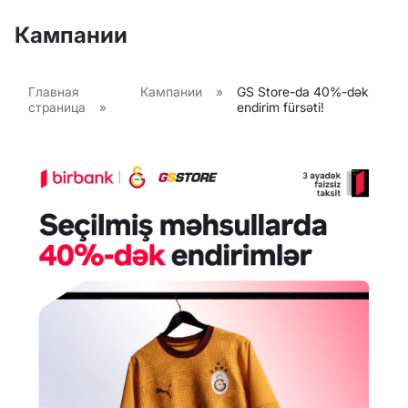
Кампании
Главная
Кампании
»
GS Store-da 40%-dək
страница
»
endirim fürsəti!