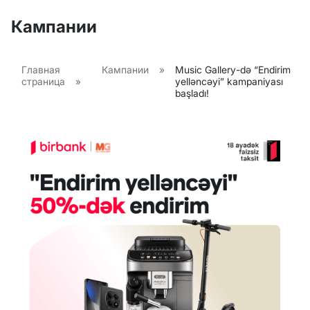
Кампании
Главная
Кампании
»
Music Gallery-də “Endirim
страница
»
yelləncəyi” kampaniyası
başladı!