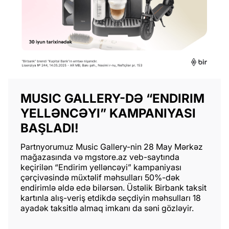
MUSIC GALLERY-DƏ “ENDIRIM
YELLƏNCƏYI” KAMPANIYASI
BAŞLADI!
Partnyorumuz Music Gallery-nin 28 May Mərkəz
mağazasında və mgstore.az veb-saytında
keçirilən “Endirim yelləncəyi” kampaniyası
çərçivəsində müxtəlif məhsulları 50%-dək
endirimlə əldə edə bilərsən. Üstəlik Birbank taksit
kartınla alış-veriş etdikdə seçdiyin məhsulları 18
ayadək taksitlə almaq imkanı da səni gözləyir.