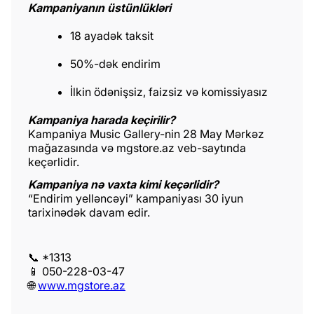
Kampaniyanın üstünlükləri
18 ayadək taksit
50%-dək endirim
İlkin ödənişsiz, faizsiz və komissiyasız
Kampaniya harada keçirilir?
Kampaniya Music Gallery-nin 28 May Mərkəz
mağazasında və mgstore.az veb-saytında
keçərlidir.
Kampaniya nə vaxta kimi keçərlidir?
“Endirim yelləncəyi” kampaniyası 30 iyun
tarixinədək davam edir.
📞 *1313
📱 050-228-03-47
🌐
www.mgstore.az