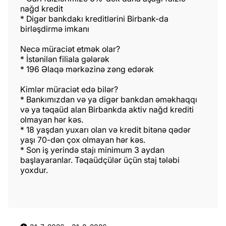
nağd kredit
* Digər bankdakı kreditlərini Birbank-da
birləşdirmə imkanı
Necə müraciət etmək olar?
* İstənilən filiala gələrək
* 196 Əlaqə mərkəzinə zəng edərək
Kimlər müraciət edə bilər?
* Bankımızdan və ya digər bankdan əməkhaqqı
və ya təqaüd alan Birbankda aktiv nağd krediti
olmayan hər kəs.
* 18 yaşdan yuxarı olan və kredit bitənə qədər
yaşı 70-dən çox olmayan hər kəs.
* Son iş yerində stajı minimum 3 aydan
başlayaranlar. Təqaüdçülər üçün staj tələbi
yoxdur.