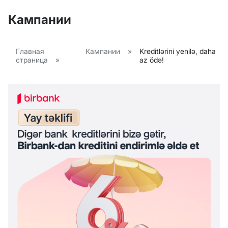
Кампании
Главная
Кампании
»
Kreditlərini yenilə, daha
страница
»
az ödə!