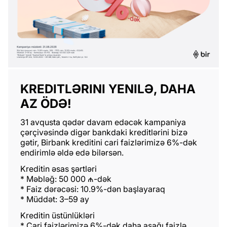
KREDITLƏRINI YENILƏ, DAHA
AZ ÖDƏ!
31 avqusta qədər davam edəcək kampaniya
çərçivəsində digər bankdaki kreditlərini bizə
gətir, Birbank kreditini cari faizlərimizə 6%-dək
endirimlə əldə edə bilərsən.
Kreditin əsas şərtləri
* Məbləğ: 50 000 ₼-dək
* Faiz dərəcəsi: 10.9%-dən başlayaraq
* Müddət: 3–59 ay
Kreditin üstünlükləri
* Cari faizlərimizə 6%-dək daha aşağı faizlə