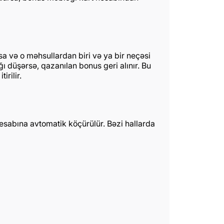
sa və o məhsullardan biri və ya bir neçəsi
 düşərsə, qazanılan bonus geri alınır. Bu
rilir.
esabına avtomatik köçürülür. Bəzi hallarda