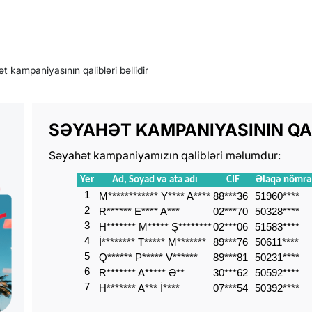
t kampaniyasının qalibləri bəllidir
SƏYAHƏT KAMPANIYASININ QAL
Səyahət kampaniyamızın qalibləri məlumdur:
Yer
Ad, Soyad və ata adı
CIF
Əlaqə nömrə
1
M************ Y**** A****
88***36
51960****
2
R****** E**** A***
02***70
50328****
3
H******* M***** Ş********
02***06
51583****
4
İ******** T***** M*******
89***76
50611****
5
Q****** P***** V******
89***81
50231****
6
R******* A***** Ə**
30***62
50592****
7
H******* A*** İ****
07***54
50392****