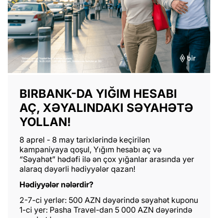
BIRBANK-DA YIĞIM HESABI
AÇ, XƏYALINDAKI SƏYAHƏTƏ
YOLLAN!
8 aprel - 8 may tarixlərində keçirilən
kampaniyaya qoşul, Yığım hesabı aç və
“Səyahət” hədəfi ilə ən çox yığanlar arasında yer
alaraq dəyərli hədiyyələr qazan!
Hədiyyələr nələrdir?
2-7-ci yerlər: 500 AZN dəyərində səyahət kuponu
1-ci yer: Pasha Travel-dan 5 000 AZN dəyərində