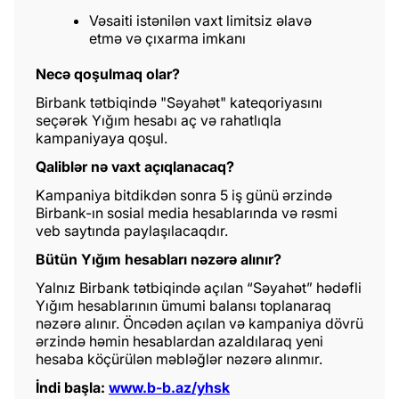
Vəsaiti istənilən vaxt limitsiz əlavə
etmə və çıxarma imkanı
Necə qoşulmaq olar?
Birbank tətbiqində "Səyahət" kateqoriyasını
seçərək Yığım hesabı aç və rahatlıqla
kampaniyaya qoşul.
Qaliblər nə vaxt açıqlanacaq?
Kampaniya bitdikdən sonra 5 iş günü ərzində
Birbank-ın sosial media hesablarında və rəsmi
veb saytında paylaşılacaqdır.
Bütün Yığım hesabları nəzərə alınır?
Yalnız Birbank tətbiqində açılan “Səyahət” hədəfli
Yığım hesablarının ümumi balansı toplanaraq
nəzərə alınır. Öncədən açılan və kampaniya dövrü
ərzində həmin hesablardan azaldılaraq yeni
hesaba köçürülən məbləğlər nəzərə alınmır.
İndi başla:
www.b-b.az/yhsk