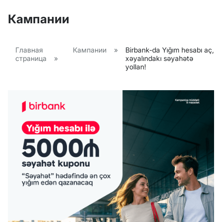
Кампании
Главная
Кампании
»
Birbank-da Yığım hesabı aç,
страница
»
xəyalındakı səyahətə
yollan!