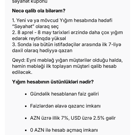
səyahət kuponu
Necə qalib ola bilərəm?
1. Yeni və ya mövcud Yığım hesabında hədəfi
“Səyahət” olaraq seç
2. 8 aprel - 8 may tarixləri ərzində daha çox yığım
edərək reytinqdə yüksəl
3. Sonda isə bütün istifadəçilər arasında ilk 7-liyə
daxil olaraq hədiyyə qazan
Qeyd: Eyni məbləğ yığan müştərilər olduğu halda,
həmin məbləği ilk toplayan müştəri qalib hesab
ediləcək.
Yığım hesabının üstünlükləri nədir?
Gündəlik hesablanan faiz gəliri
Faizlərdən əlavə qazanc imkanı
AZN üzrə illik 7%, USD üzrə 2.5% gəlir
0 AZN ilə hesab açmaq imkanı