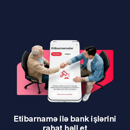
Etibarnamə ilə bank işlərini
rahat həll et