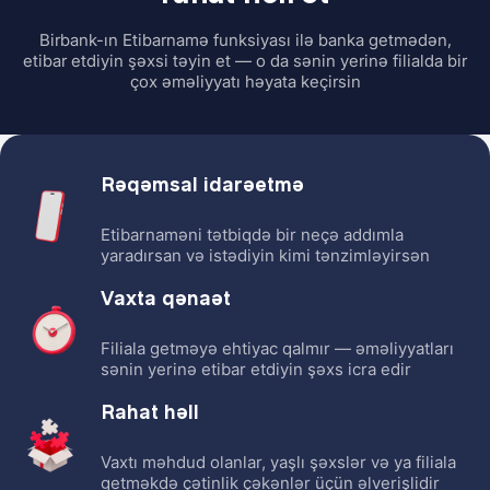
Birbank-ın Etibarnamə funksiyası ilə banka getmədən,
etibar etdiyin şəxsi təyin et — o da sənin yerinə filialda bir
çox əməliyyatı həyata keçirsin
Rəqəmsal idarəetmə
Etibarnaməni tətbiqdə bir neçə addımla
yaradırsan və istədiyin kimi tənzimləyirsən
Vaxta qənaət
Filiala getməyə ehtiyac qalmır — əməliyyatları
sənin yerinə etibar etdiyin şəxs icra edir
Rahat həll
Vaxtı məhdud olanlar, yaşlı şəxslər və ya filiala
getməkdə çətinlik çəkənlər üçün əlverişlidir