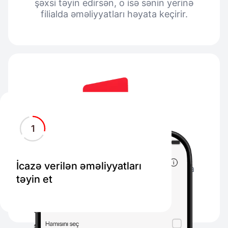
şəxsi təyin edirsən, o isə sənin yerinə
filialda əməliyyatları həyata keçirir.
1
İcazə verilən əməliyyatları
Məsələn, kartını götürmək üçün filiala
təyin et
gedə bilmirsənsə, etibar etdiyin şəxs
bunu sənin yerinə edə bilər.