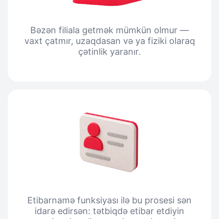
Bəzən filiala getmək mümkün olmur —
vaxt çatmır, uzaqdasan və ya fiziki olaraq
çətinlik yaranır.
Etibarnamə funksiyası ilə bu prosesi sən
idarə edirsən: tətbiqdə etibar etdiyin