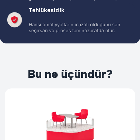
Təhlükəsizlik
Hansı əməliyyatların icazəli olduğunu sən
seçirsən və proses tam nəzarətdə olur.
Bu nə üçündür?