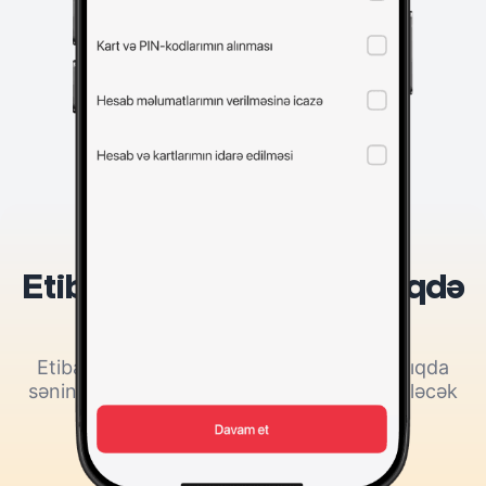
Necə işləyir?
Etibarnamə vermək tətbiqdə
daha rahat
Etibarnamə verdiyin şəxs filiala yaxınlaşdıqda
sənin yerinə əməliyyatları həyata keçirə biləcək
Keçid et