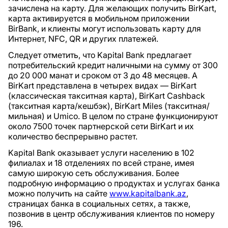
зачислена на карту. Для желающих получить BirKart,
карта активируется в мобильном приложении
BirBank, и клиенты могут использовать карту для
Интернет, NFC, QR и других платежей.
Следует отметить, что Kapital Bank предлагает
потребительский кредит наличными на сумму от 300
до 20 000 манат и сроком от 3 до 48 месяцев. А
BirKart представлена в четырех видах — BirKart
(классическая такситная карта), BirKart Cashback
(такситная карта/кешбэк), BirKart Miles (такситная/
мильная) и Umico. В целом по стране функционируют
около 7500 точек партнерской сети BirKart и их
количество беспрерывно растет.
Kapital Bank оказывает услуги населению в 102
филиалах и 18 отделениях по всей стране, имея
самую широкую сеть обслуживания. Более
подробную информацию о продуктах и услугах банка
можно получить на сайте
www.kapitalbank.az
,
страницах банка в социальных сетях, а также,
позвонив в центр обслуживания клиентов по номеру
196.