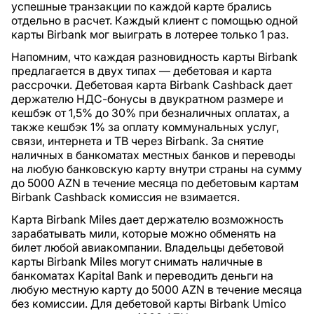
успешные транзакции по каждой карте брались
отдельно в расчет. Каждый клиент с помощью одной
карты Birbank мог выиграть в лотерее только 1 раз.
Напомним, что каждая разновидность карты Birbank
предлагается в двух типах — дебетовая и карта
рассрочки. Дебетовая карта Birbank Cashback дает
держателю НДС-бонусы в двукратном размере и
кешбэк от 1,5% до 30% при безналичных оплатах, а
также кешбэк 1% за оплату коммунальных услуг,
связи, интернета и ТВ через Birbank. За снятие
наличных в банкоматах местных банков и переводы
на любую банковскую карту внутри страны на сумму
до 5000 AZN в течение месяца по дебетовым картам
Birbank Cashback комиссия не взимается.
Карта Birbank Miles дает держателю возможность
зарабатывать мили, которые можно обменять на
билет любой авиакомпании. Владельцы дебетовой
карты Birbank Miles могут снимать наличные в
банкоматах Kapital Bank и переводить деньги на
любую местную карту до 5000 AZN в течение месяца
без комиссии. Для дебетовой карты Birbank Umico