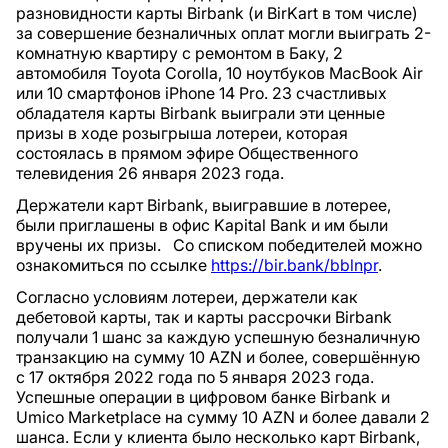
разновидности карты Birbank (и BirKart в том числе)
за совершение безналичных оплат могли выиграть 2-
комнатную квартиру с ремонтом в Баку, 2
автомобиля Toyota Corolla, 10 ноутбуков MacBook Air
или 10 смартфонов iPhone 14 Pro. 23 счастливых
обладателя карты Birbank выиграли эти ценные
призы в ходе розыгрыша лотереи, которая
состоялась в прямом эфире Общественного
телевидения 26 января 2023 года.
Держатели карт Birbank, выигравшие в лотерее,
были приглашены в офис Kapital Bank и им были
вручены их призы. Со списком победителей можно
ознакомиться по ссылке
https://bir.bank/bblnpr
.
Согласно условиям лотереи, держатели как
дебетовой карты, так и карты рассрочки Birbank
получали 1 шанс за каждую успешную безналичную
транзакцию на сумму 10 AZN и более, совершённую
с 17 октября 2022 года по 5 января 2023 года.
Успешные операции в цифровом банке Birbank и
Umico Marketplace на сумму 10 AZN и более давали 2
шанса. Если у клиента было несколько карт Birbank,