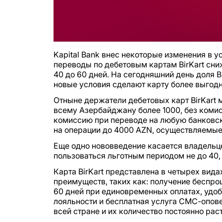
Kapital Bank внес некоторые изменения в ус
переводы по дебетовым картам BirKart сни
40 до 60 дней. На сегодняшний день доля B
новые условия сделают карту более выгодн
Отныне держатели дебетовых карт BirKart м
всему Азербайджану более 1000, без комисс
комиссию при переводе на любую банковск
на операции до 4000 AZN, осуществляемые 
Еще одно нововведение касается владельце
пользоваться льготным периодом не до 40, 
Карта BirKart представлена в четырех видах:
преимуществ, таких как: получение беспроц
60 дней при единовременных оплатах, удо
лояльности и бесплатная услуга СМС-опове
всей стране и их количество постоянно раст