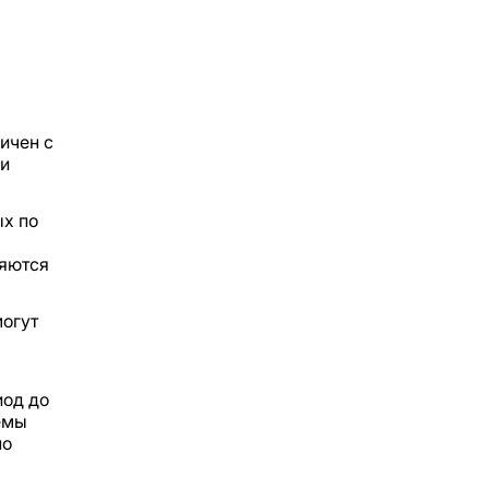
ичен с
 и
ых по
няются
могут
иод до
емы
по