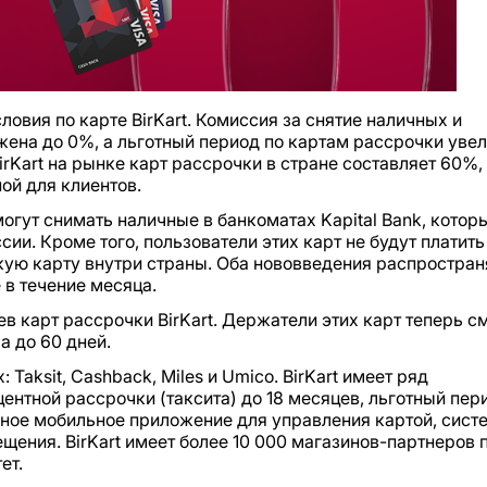
ловия по карте BirKart. Комиссия за снятие наличных и
жена до 0%, а льготный период по картам рассрочки увел
irKart на рынке карт рассрочки в стране составляет 60%,
ой для клиентов.
огут снимать наличные в банкоматах Kapital Bank, котор
ии. Кроме того, пользователи этих карт не будут платить
ую карту внутри страны. Оба нововведения распростра
в течение месяца.
в карт рассрочки BirKart. Держатели этих карт теперь с
а до 60 дней.
 Taksit, Cashback, Miles и Umico. BirKart имеет ряд
ентной рассрочки (таксита) до 18 месяцев, льготный пер
бное мобильное приложение для управления картой, сист
щения. BirKart имеет более 10 000 магазинов-партнеров 
ет.