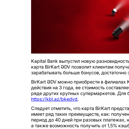
Kapital Bank выпустил новую разновидност
карта BirKart ƏDV позволит клиентам полу
зарабатывать больше бонусов, достаточно 
BirKart ƏDV можно приобрести в филиалах K
действия на 3 года, ее стоимость составляе
ряде других крупных супермаркетов. Для 
https://kbl.az/bkedvd
.
Следует отметить, что карта BirKart предст
имеет ряд таких преимуществ, как: получен
период до 40 дней при разовых платежах, 
а также возможность получить от 1,5% кэшб