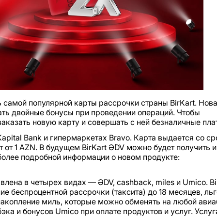
ь самой популярной карты рассрочки страны BirKart. Нов
чать двойные бонусы при проведении операций. Чтобы
заказать новую карту и совершать с ней безналичные пла
apital Bank и гипермаркетах Bravo. Карта выдается со с
т от 1 AZN. В будущем BirKart ƏDV можно будет получить и
более подробной информации о новом продукте:
авлена в четырех видах — ƏDV, cashback, miles и Umico. Bi
ие беспроцентной рассрочки (таксита) до 18 месяцев, ль
накопление миль, которые можно обменять на любой авиа
эка и бонусов Umico при оплате продуктов и услуг. Услуг