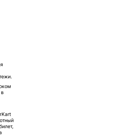
ая
тежи.
роком
 в
rKart
готный
билет,
а