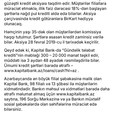
güzəştli kredit aksiyası təqdim edir. Müştərilər filiallara
müraciət etməklə, illik faiz dərəcəsi 18%-dən başlayan
şərtlərlə nağd pul krediti əldə edə bilərlər. Aksiya
çərçivəsində kredit götürənlərə BirKart hədiyyə
olunacaq.
Həmçinin yaşı 35-dək olan müştərilərdən komissiya
haqqı tutulmur. Şərtlərə əsasən kredit zaminsiz verilə
bilər. Aksiya 28 fevral 2019-cu il tarixədək keçirilir.
Qeyd edək ki, Kapital Bank-da “Gündəlik tələbat
krediti”nin məbləği 300 – 20 000 manat təşkil edir,
müddəti isə 3 aydan 48 ayadək rəsmiləşdirilə bilər.
Ümumi kredit şərtləri barədə ətraflı –
www.kapitalbank.az/loans/cash?hl=az .
Azərbaycanda ən böyük filial şəbəkəsinə malik olan
Kapital Bank, 98 filialı və 13 şöbəsi ilə müştərilərin
xidmətindədir. Bankın məhsul və xidmətləri barədə daha
ətraflı məlumat almaq üçün www.kapitalbank.az
saytına, 196 Sorğu Mərkəzinə və ya Bankın müxtəlif
sosial şəbəkələrdə olan səhifələrinə müraciət edə
bilərsiniz.