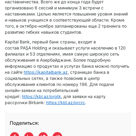
наставничества. Всего же до конца года будет
организовано 6 сессий и минимум 3 встречи с
наставниками. Целью является повышение уровня знаний
и навыков учащихся в соответствующей области. Кроме
того, в октябре-ноябре запланированы еще 2 тренинга по
развитию гибких навыков студентов.
Kapital Bank
, первый банк страны, входит в
состав
PA
Ş
A Holding
и оказывает услуги населению в 120
филиалах и 53 отделениях, имея самую широкую сеть
обслуживания в Азербайджане. Более подробную
информацию о продуктах и услугах банка можно получить
на сайте
https
://
kapitalbank
.
az
,
страницах банка в
социальных сетях, а также позвонив в центр
обслуживания клиентов по номеру 196. Для подачи
онлайн-заявки на потребительский
кредит:
https
://
kbl
.
az
/
prgtk
,
для заявки на карту
рассрочки
Birbank
:
https
://
kbl
.
az
/
prcrc
.
Поделиться: