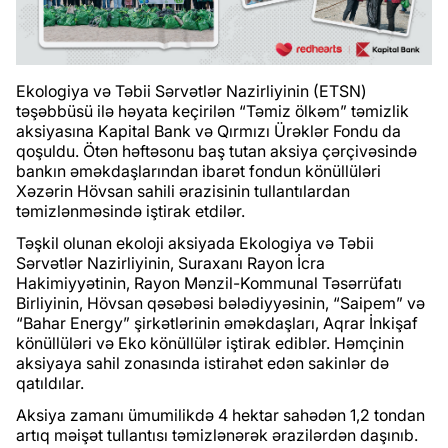
Ekologiya və Təbii Sərvətlər Nazirliyinin (ETSN)
təşəbbüsü ilə həyata keçirilən “Təmiz ölkəm” təmizlik
aksiyasına Kapital Bank və Qırmızı Ürəklər Fondu da
qoşuldu. Ötən həftəsonu baş tutan aksiya çərçivəsində
bankın əməkdaşlarından ibarət fondun könüllüləri
Xəzərin Hövsan sahili ərazisinin tullantılardan
təmizlənməsində iştirak etdilər.
Təşkil olunan ekoloji aksiyada Ekologiya və Təbii
Sərvətlər Nazirliyinin, Suraxanı Rayon İcra
Hakimiyyətinin, Rayon Mənzil-Kommunal Təsərrüfatı
Birliyinin, Hövsan qəsəbəsi bələdiyyəsinin, “Saipem” və
“Bahar Energy” şirkətlərinin əməkdaşları, Aqrar İnkişaf
könüllüləri və Eko könüllülər iştirak ediblər. Həmçinin
aksiyaya sahil zonasında istirahət edən sakinlər də
qatıldılar.
Aksiya zamanı ümumilikdə 4 hektar sahədən 1,2 tondan
artıq məişət tullantısı təmizlənərək ərazilərdən daşınıb.