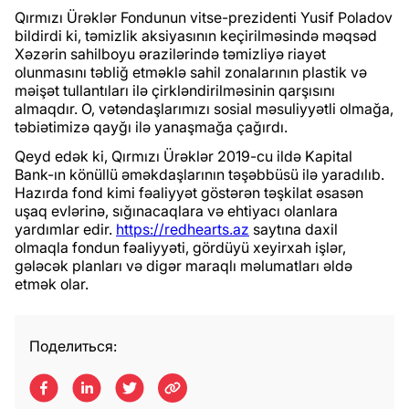
Qırmızı Ürəklər Fondunun vitse-prezidenti Yusif Poladov
bildirdi ki, təmizlik aksiyasının keçirilməsində məqsəd
Xəzərin sahilboyu ərazilərində təmizliyə riayət
olunmasını təbliğ etməklə sahil zonalarının plastik və
məişət tullantıları ilə çirkləndirilməsinin qarşısını
almaqdır. O, vətəndaşlarımızı sosial məsuliyyətli olmağa,
təbiətimizə qayğı ilə yanaşmağa çağırdı.
Qeyd edək ki, Qırmızı Ürəklər 2019-cu ildə Kapital
Bank-ın könüllü əməkdaşlarının təşəbbüsü ilə yaradılıb.
Hazırda fond kimi fəaliyyət göstərən təşkilat əsasən
uşaq evlərinə, sığınacaqlara və ehtiyacı olanlara
yardımlar edir.
https://redhearts.az
saytına daxil
olmaqla fondun fəaliyyəti, gördüyü xeyirxah işlər,
gələcək planları və digər maraqlı məlumatları əldə
etmək olar.
Поделиться: