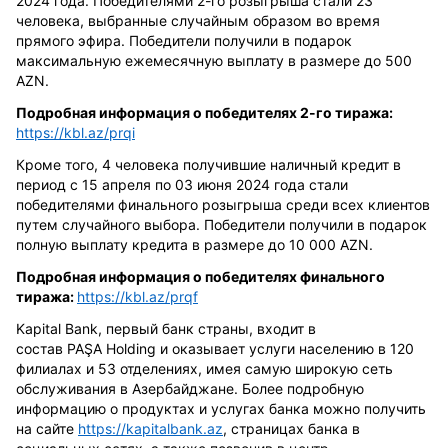
2024 года. Победителями 2-го розыгрыша стали 23
человека, выбранные случайным образом во время
прямого эфира. Победители получили в подарок
максимальную ежемесячную выплату в размере
до
500
AZN.
Подробная информация о победителях 2-го
тиража
:
https://kbl.az/prqi
Кроме того, 4 человека
получившие
наличный
кредит в
период с 15 апреля по 03 июня 2024 года стали
победителями финального розыгрыша среди всех клиентов
путем случайного выбора. Победители получили в подарок
полную выплату кредита в размере
до
10 000 AZN.
Подробная информация о победителях финального
тиража:
https://kbl.az/prqf
Kapital Bank
, первый банк страны, входит в
состав
PA
Ş
A Holding
и оказывает услуги населению в 120
филиалах и 53 отделениях, имея самую широкую сеть
обслуживания в Азербайджане. Более подробную
информацию о продуктах и услугах банка можно получить
на сайте
https
://
kapitalbank
.
az
,
страницах банка в