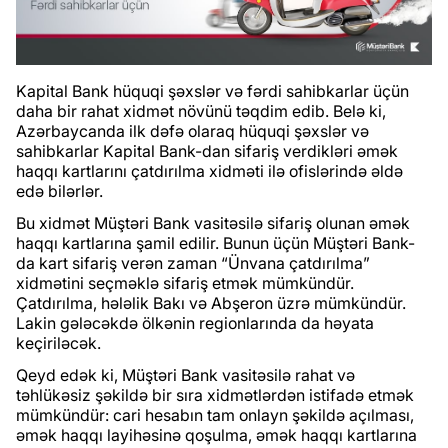
Kapital Bank hüquqi şəxslər və fərdi sahibkarlar üçün
daha bir rahat xidmət növünü təqdim edib. Belə ki,
Azərbaycanda ilk dəfə olaraq hüquqi şəxslər və
sahibkarlar Kapital Bank-dan sifariş verdikləri əmək
haqqı kartlarını çatdırılma xidməti ilə ofislərində əldə
edə bilərlər.
Bu xidmət Müştəri Bank vasitəsilə sifariş olunan əmək
haqqı kartlarına şamil edilir. Bunun üçün Müştəri Bank-
da kart sifariş verən zaman “Ünvana çatdırılma”
xidmətini seçməklə sifariş etmək mümkündür.
Çatdırılma, hələlik Bakı və Abşeron üzrə mümkündür.
Lakin gələcəkdə ölkənin regionlarında da həyata
keçiriləcək.
Qeyd edək ki, Müştəri Bank vasitəsilə rahat və
təhlükəsiz şəkildə bir sıra xidmətlərdən istifadə etmək
mümkündür: cari hesabın tam onlayn şəkildə açılması,
əmək haqqı layihəsinə qoşulma, əmək haqqı kartlarına