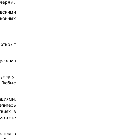
отерям.
овскими
аконных
 открыт
ружения
услугу.
. Любые
ациями,
елитесь
твиях в
оможете
вания в