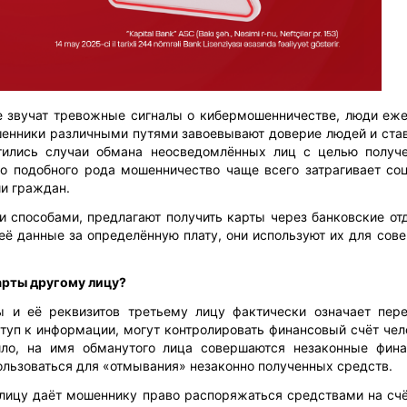
не звучат тревожные сигналы о кибермошенничестве, люди еж
енники различными путями завоевывают доверие людей и став
тились случаи обмана
неосведомлённых лиц с целью получ
то подобного рода мошенничество чаще всего затрагивает со
и граждан.
 способами, предлагают получить карты через банковские от
её данные за определённую плату, они используют их для сов
арты другому лицу?
ы и её реквизитов третьему лицу фактически означает пер
туп к информации, могут контролировать финансовый счёт чел
ило, на имя обманутого лица совершаются незаконные фин
пользоваться для «отмывания» незаконно полученных средств.
лицу даёт мошеннику право распоряжаться средствами на счё