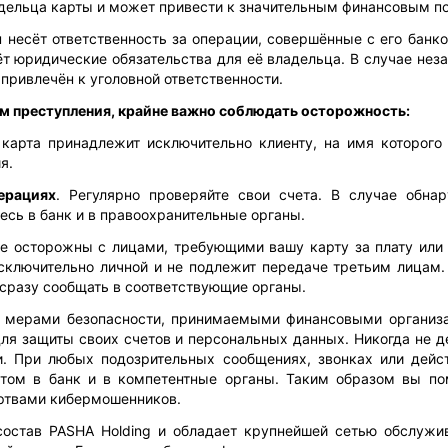
адельца карты и может привести к значительным финансовым п
 несёт ответственность за операции, совершённые с его банк
т юридические обязательства для её владельца. В случае нез
привлечён к уголовной ответственности.
ком преступления, крайне важно соблюдать осторожность:
 карта принадлежит исключительно клиенту, на имя которого
я.
ерациях
. Регулярно проверяйте свои счета. В случае обна
сь в банк и в правоохранительные органы.
те осторожны с лицами, требующими вашу карту за плату или 
исключительно личной и не подлежит передаче третьим лицам
сразу сообщать в соответствующие органы.
с мерами безопасности, принимаемыми финансовыми организ
ля защиты своих счетов и персональных данных. Никогда не д
. При любых подозрительных сообщениях, звонках или дейс
этом в банк и в компетентные органы. Таким образом вы п
ертвами кибермошенников.
состав
PASHA Holding
и обладает крупнейшей сетью обслужи