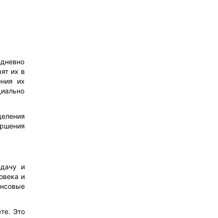
едневно
ят их в
ения их
циально
деления
ершения
едачу и
овека и
ансовые
те. Это