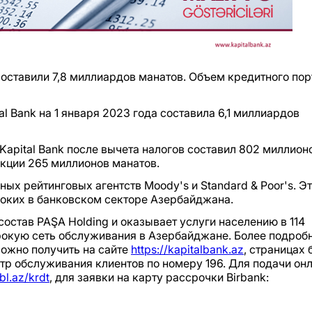
 составили 7,8 миллиардов манатов. Объем кредитного по
l Bank на 1 января 2023 года составила 6,1 миллиардов
Kapital Bank после вычета налогов составил 802 миллион
кции 265 миллионов манатов.
ных рейтинговых агентств Moody's и Standard & Poor's. Э
соких в банковском секторе Азербайджана.
 состав PAŞA Holding и оказывает услуги населению в 114
рокую сеть обслуживания в Азербайджане. Более подроб
можно получить на сайте
https://kapitalbank.az
, страницах 
нтр обслуживания клиентов по номеру 196. Для подачи он
kbl.az/krdt
, для заявки на карту рассрочки Birbank: