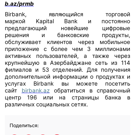
b
.
az
/
prmb
Birbank
, являющийся торговой
маркой
Kapital Bank
и постоянно
предлагающий новейшие цифровые
решения и банковские продукты,
обслуживает клиентов через мобильное
приложение с более чем 3 миллионами
активных пользователей, а также через
крупнейшую в Азербайджане сеть из 114
филиалов и 53 отделений. Для получения
дополнительной информации о продуктах и
услугах
Birbank
вы можете посетить
сайт
birbank
.
az
обратиться в справочный
центр 196 или на страницы банка в
различных социальных сетях.
Поделиться: