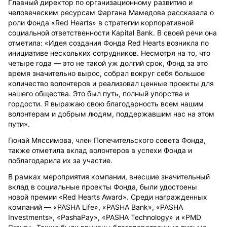
Главный директор по организационному развитию и
человеческим ресурсам
Фаргана Мамедова рассказала о
роли Фонда «Red Hearts» в стратегии корпоративной
социальной ответственности Kapital Bank. В своей речи она
отметила: «Идея создания Фонда Red Hearts возникла по
инициативе нескольких сотрудников. Несмотря на то, что
четыре года — это не такой уж долгий срок, Фонд за это
время значительно вырос, собрал вокруг себя большое
количество волонтеров и реализовал ценные проекты для
нашего общества. Это был путь, полный упорства и
гордости. Я выражаю свою благодарность всем нашим
волонтерам и добрым людям, поддержавшим нас на этом
пути».
Гюнай Мяссимова, член Попечительского совета Фонда,
также отметила вклад волонтеров в успехи Фонда и
поблагодарила их за участие.
В рамках мероприятия компании, внесшие значительный
вклад в социальные проекты Фонда, были удостоены
новой премии «Red Hearts Award». Среди
награжденных
компаний
— «PASHA Life», «PASHA Bank», «PASHA
Investments», «PashaPay», «PASHA Technology»
и
«PMD