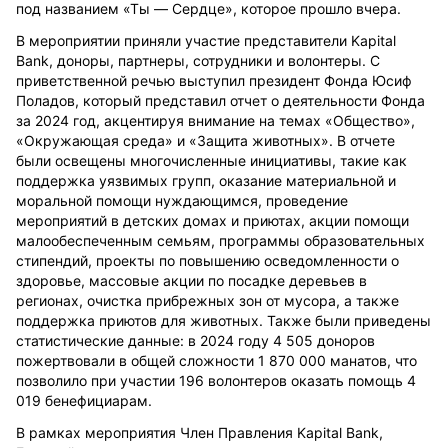
под названием «Ты —
C
ердце», которое прошло вчера.
В мероприятии приняли участие представители Kapital
Bank, доноры, партнеры, сотрудники и волонтеры. С
приветственной речью выступил президент Фонда Юсиф
Поладов, который представил отчет о деятельности Фонда
за 2024 год, акцентируя внимание на темах «Общество»,
«Окружающая среда» и «Защита животных». В отчете
были освещены многочисленные инициативы, такие как
поддержка уязвимых групп, оказание материальной и
моральной помощи нуждающимся, проведение
мероприятий в детских домах и приютах, акции помощи
малообеспеченным семьям, программы образовательных
стипендий, проекты по повышению осведомленности о
здоровье, массовые акции по посадке деревьев в
регионах, очистка прибрежных зон от мусора, а также
поддержка приютов для животных. Также были приведены
статистические данные: в 2024 году 4 505 доноров
пожертвовали в общей сложности 1 870 000 манатов, что
позволило при участии 196 волонтеров оказать помощь 4
019 бенефициарам.
В рамках мероприятия
Член Правления
Kapital Bank
,