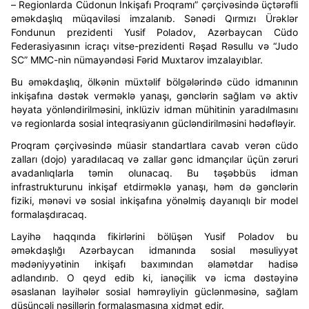
– Regionlarda Cüdonun İnkişafı Proqramı” çərçivəsində üçtərəfli
əməkdaşlıq müqaviləsi imzalanıb. Sənədi Qırmızı Ürəklər
Fondunun prezidenti Yusif Poladov, Azərbaycan Cüdo
Federasiyasının icraçı vitse-prezidenti Rəşad Rəsullu və “Judo
SC” MMC-nin nümayəndəsi Fərid Muxtarov imzalayıblar.
Bu əməkdaşlıq, ölkənin müxtəlif bölgələrində cüdo idmanının
inkişafına dəstək verməklə yanaşı, gənclərin sağlam və aktiv
həyata yönləndirilməsini, inklüziv idman mühitinin yaradılmasını
və regionlarda sosial inteqrasiyanın gücləndirilməsini hədəfləyir.
Proqram çərçivəsində müasir standartlara cavab verən cüdo
zalları (dojo) yaradılacaq və zallar gənc idmançılar üçün zəruri
avadanlıqlarla təmin olunacaq. Bu təşəbbüs idman
infrastrukturunu inkişaf etdirməklə yanaşı, həm də gənclərin
fiziki, mənəvi və sosial inkişafına yönəlmiş dayanıqlı bir model
formalaşdıracaq.
Layihə haqqında fikirlərini bölüşən Yusif Poladov bu
əməkdaşlığı Azərbaycan idmanında sosial məsuliyyət
mədəniyyətinin inkişafı baxımından əlamətdar hadisə
adlandırıb. O qeyd edib ki, ianəçilik və icma dəstəyinə
əsaslanan layihələr sosial həmrəyliyin güclənməsinə, sağlam
düşüncəli nəsillərin formalaşmasına xidmət edir.