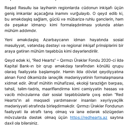
Rəşad Rəsullu isə layihənin regionlarda cüdonun inkişafı üçün
geniş imkanlar açacağına inamını vurğulayıb. O qeyd edib ki,
bu əməkdaşlıq sağlam, güclü və mübarizə ruhlu gənclərin, həm
də peşəkar idmançı kimi formalaşdırılması yolunda atılan
mühüm addımdır.
Yeni əməkdaşlıq Azərbaycanın idman həyatında sosial
məsuliyyət, vətəndaş dəstəyi və regional inkişaf prinsiplərini bir
araya gətirən mühüm təşəbbüs kimi dəyərləndirilir.
Qeyd edək ki, “Red Hearts” – Qırmızı Ürəklər Fondu 2020-ci ildə
Kapital Bank-ın bir qrup əməkdaşı tərəfindən könüllü qrupu
olaraq fəaliyyətə başlamışdır. Həmin ildə dövlət qeydiyyatına
alınan Fond ölkəmizdə ianəçilik mədəniyyətinin formalaşmasına
xidmət edir. Ətraf mühitin mühafizəsi, ekoloji tarazlığın bərpası,
təhsil, təlim-tədris, maarifləndirmə kimi cəmiyyətin həssas və
vacib mövzularına dair sosial təşəbbüslərlə çıxış edən “Red
Hearts”ın ali məqsədi yardımsevər insanları xeyriyyəçilik
mədəniyyəti ətrafında birləşdirməkdir. Qırmızı Ürəklər Fondunun
fəaliyyəti ilə ətraflı tanış olmaq və ianə edərək sözügedən
mövzularda dəstək olmaq üçün
https://redhearts.az
saytına
daxil ola bilərsiniz.