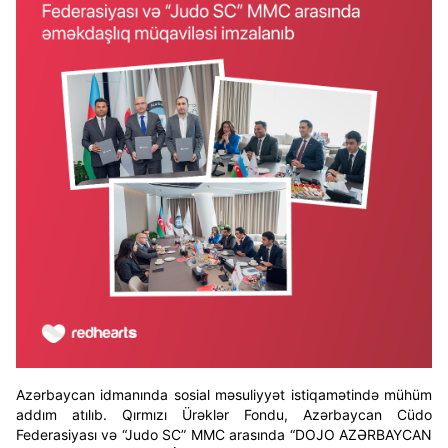
Azərbaycan idmanında sosial məsuliyyət istiqamətində mühüm
addım atılıb. Qırmızı Ürəklər Fondu, Azərbaycan Cüdo
Federasiyası və “Judo SC” MMC arasında “DOJO AZƏRBAYCAN