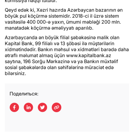
komissiya haqqı tutulur.
Qeyd edək ki, Xəzri hazırda Azərbaycan bazarının ən
böyük pul köçürmə sistemidir. 2018-ci il üzrə sistem
vasitəsilə 400 000-ə yaxın, ümumi məbləği 200 mln.
manatadək köçürmə əməliyyatı aparılıb.
Azərbaycanda ən böyük filial şəbəkəsinə malik olan
Kapital Bank, 99 filialı və 13 şöbəsi ilə müştərilərin
xidmətindədir. Bankın məhsul və xidmətləri barədə daha
ətraflı məlumat almaq üçün www.kapitalbank.az
saytına, 196 Sorğu Mərkəzinə və ya Bankın müxtəlif
sosial şəbəkələrdə olan səhifələrinə müraciət edə
bilərsiniz.
Поделиться: