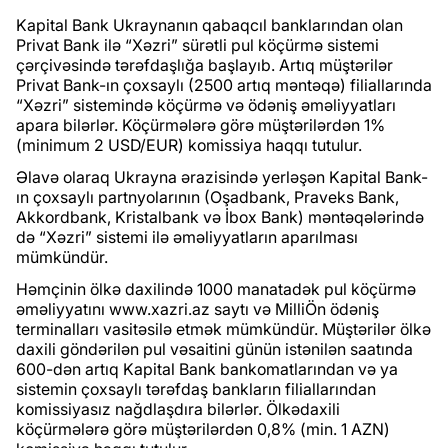
Kapital Bank Ukraynanın qabaqcıl banklarından olan
Privat Bank ilə “Xəzri” sürətli pul köçürmə sistemi
çərçivəsində tərəfdaşlığa başlayıb. Artıq müştərilər
Privat Bank-ın çoxsaylı (2500 artıq məntəqə) filiallarında
“Xəzri” sistemində köçürmə və ödəniş əməliyyatları
apara bilərlər. Köçürmələrə görə müştərilərdən 1%
(minimum 2 USD/EUR) komissiya haqqı tutulur.
Əlavə olaraq Ukrayna ərazisində yerləşən Kapital Bank-
ın çoxsaylı partnyolarının (Oşadbank, Praveks Bank,
Akkordbank, Kristalbank və İbox Bank) məntəqələrində
də “Xəzri” sistemi ilə əməliyyatların aparılması
mümkündür.
Həmçinin ölkə daxilində 1000 manatadək pul köçürmə
əməliyyatını www.xazri.az saytı və MilliÖn ödəniş
terminalları vasitəsilə etmək mümkündür. Müştərilər ölkə
daxili göndərilən pul vəsaitini günün istənilən saatında
600-dən artıq Kapital Bank bankomatlarından və ya
sistemin çoxsaylı tərəfdaş bankların filiallarından
komissiyasız nağdlaşdıra bilərlər. Ölkədaxili
köçürmələrə görə müştərilərdən 0,8% (min. 1 AZN)