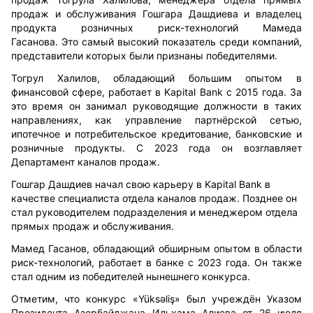
продаж и обслуживания Гошгара Дашдиева и
владелец
продукта
розничных риск-технологий Мамеда
Гасанова.
Это самый высокий показатель среди компаний,
представители которых были признаны победителями.
Тогрул Халилов, обладающий большим опытом в
финансовой сфере, работает в Kapital Bank с 2015 года. За
это время он занимал руководящие должности в таких
направлениях, как управление партнёрской сетью,
ипотечное и потребительское кредитование, банковские и
розничные продукты. С 2023 года он возглавляет
Департамент
каналов продаж
.
Гошгар Дашдиев начал свою карьеру в Kapital Bank в
качестве специалиста отдела
каналов продаж
. Позднее он
стал руководителем подразделения и менеджером отдела
прямых продаж и обслуживания.
Мамед Гасанов, обладающий обширным опытом в области
риск-технологий, работает в банке с 2023 года. Он также
стал одним из победителей нынешнего конкурса.
Отметим, что конкурс «Yüksəliş» был учреждён Указом
Президента Азербайджана Ильхама Алиева от 26 июля