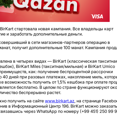
BirKart стартовала новая кампания. Все владельцы карт
стие и заработать дополнительные деньги.
 совершивший в сети магазинов-партнеров операцию в
манат, получит дополнительные 100 манат. Кампания прод
авлена в четырех видах — BirKart (классическая такситна
ешбэк), BirKart Miles (такситная/мильная) и BirKart Umico
х преимуществ, как: получение беспроцентной рассрочки
до 40 дней при разовых платежах, накопление миль, кото
же возможность получить от 1,5% кешбэка при оплате про
вляется бесплатно. В целом по стране функционируют ок
оличество беспрерывно растет.
жно получить на сайте
www.birkart.az
, на странице Facebo
онив в Информационный Центр 196. BirKart можно заказать
связавшись через WhatsApp по номеру (+99 451) 250 99 9