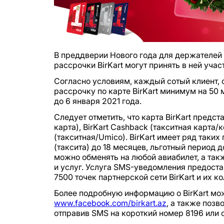
В преддверии Нового года для держателей 
рассрочки BirKart могут принять в ней уча
Согласно условиям, каждый сотый клиент,
рассрочку по карте BirKart минимум на 50 
до 6 января 2021 года.
Следует отметить, что карта BirKart предст
карта), BirKart Cashback (такситная карта/к
(такситная/Umico). BirKart имеет ряд таки
(таксита) до 18 месяцев, льготный период 
можно обменять на любой авиабилет, а так
и услуг. Услуга SMS-уведомления предоста
7500 точек партнерской сети BirKart и их к
Более подробную информацию о BirKart мо
www.facebook.com/birkart.az
, а также позв
отправив SMS на короткий номер 8196 или 