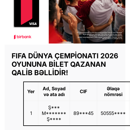
FIFA DÜNYA ÇEMPIONATI 2026
OYUNUNA BILET QAZANAN
QALIB BƏLLIDIR!
Ad, Soyad
Əlaqə
Yer
CIF
və ata adı
nömrəsi
Ş***
1
M*******
89***45
50555****
Ş****