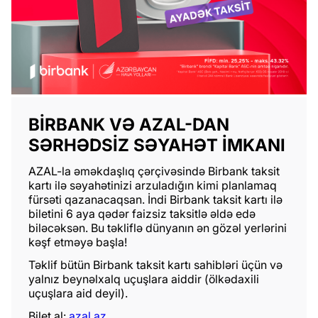
BIRBANK VƏ AZAL-DAN
SƏRHƏDSIZ SƏYAHƏT IMKANI
AZAL-la əməkdaşlıq çərçivəsində Birbank taksit
kartı ilə səyahətinizi arzuladığın kimi planlamaq
fürsəti qazanacaqsan. İndi Birbank taksit kartı ilə
biletini 6 aya qədər faizsiz taksitlə əldə edə
biləcəksən. Bu təkliflə dünyanın ən gözəl yerlərini
kəşf etməyə başla!
Təklif bütün Birbank taksit kartı sahibləri üçün və
yalnız beynəlxalq uçuşlara aiddir (ölkədaxili
uçuşlara aid deyil).
Bilet al:
azal.az