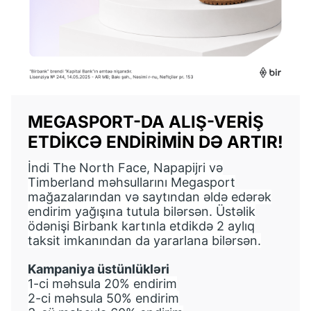
MEGASPORT-DA ALIŞ-VERIŞ
ETDIKCƏ ENDIRIMIN DƏ ARTIR!
İndi The North Face, Napapijri və
Timberland məhsullarını Megasport
mağazalarından və saytından əldə edərək
endirim yağışına tutula bilərsən. Üstəlik
ödənişi Birbank kartınla etdikdə 2 aylıq
taksit imkanından da yararlana bilərsən.
Kampaniya üstünlükləri
1-ci məhsula 20% endirim
2-ci məhsula 50% endirim