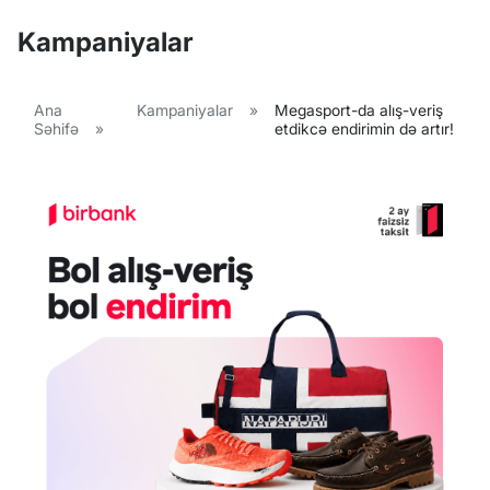
Kampaniyalar
Ana
Kampaniyalar
»
Megasport-da alış-veriş
Səhifə
»
etdikcə endirimin də artır!